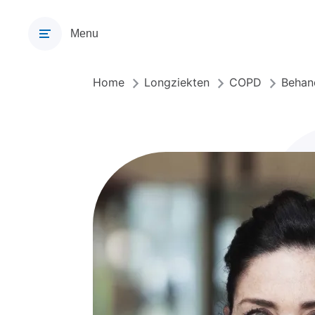
Overslaan
en
Menu
naar
de
inhoud
Home
Longziekten
COPD
Behan
Kruimelpad
gaan