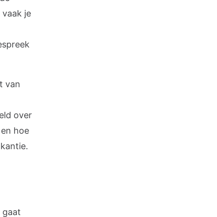
 vaak je
Bespreek
t van
eld over
 en hoe
kantie.
t gaat