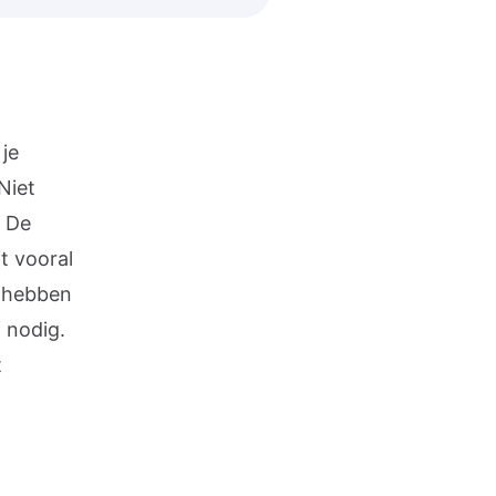
 je
Niet
. De
t vooral
D hebben
f nodig.
t