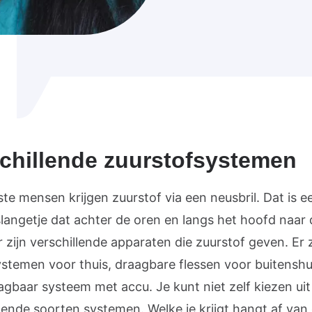
chillende zuurstofsystemen
te mensen krijgen zuurstof via een neusbril. Dat is e
slangetje dat achter de oren en langs het hoofd naar
r zijn verschillende apparaten die zuurstof geven. Er z
ystemen voor thuis, draagbare flessen voor buitenshui
agbaar systeem met accu. Je kunt niet zelf kiezen uit
llende soorten systemen. Welke je krijgt hangt af van