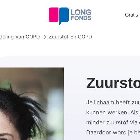
Topta
Gratis
menu
deling Van COPD
Zuurstof En COPD
Zuurst
Je lichaam heeft zu
kunnen werken. Als 
minder zuurstof via 
Daardoor word je b