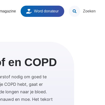
ken
 magazine
Word donateur
Zoeken
of en COPD
urstof nodig om goed te
je COPD hebt, gaat er
de longen naar je bloed.
enauwd en moe. Het tekort