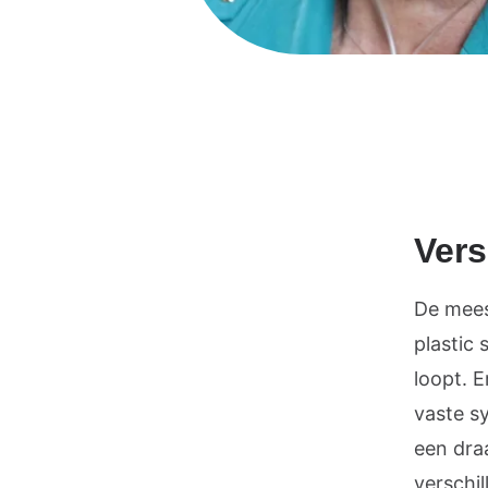
Vers
De mees
plastic 
loopt. E
vaste s
een dra
verschi