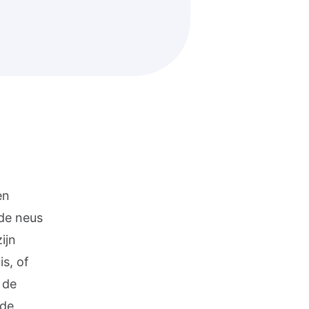
en
 de neus
ijn
s, of
 de
 de