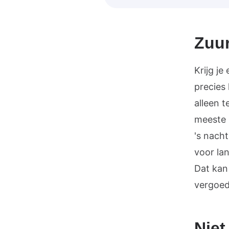
Zuur
Krijg je
precies
alleen t
meeste 
's nach
voor lan
Dat kan
vergoed
Niet