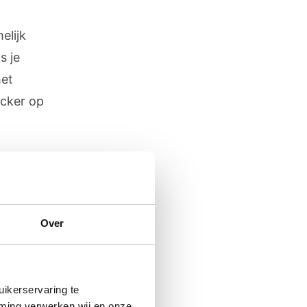
elijk
s je
het
icker op
urstof
de neus
er bij je
Over
 je
ikerservaring te
mming verwerken wij en onze