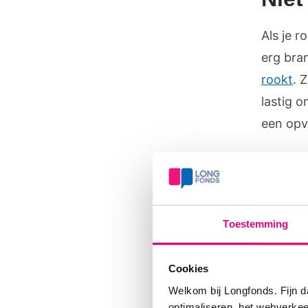
Als je r
erg bra
rookt
. 
lastig 
een opva
Het is v
gebruik
waxineli
geeft oo
Toestemming
apothee
besprek
Cookies
Welkom bij Longfonds. Fijn d
optimaliseren, het webverke