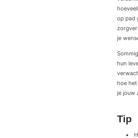
hoeveel
op pad 
zorgver
je wense
Sommige
hun leve
verwacht
hoe het
je jouw 
Tip
H