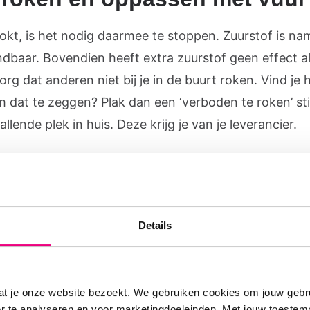
ookt, is het nodig daarmee te stoppen. Zuurstof is nam
ndbaar. Bovendien heeft extra zuurstof geen effect al
Zorg dat anderen niet bij je in de buurt roken. Vind je 
om dat te zeggen? Plak dan een ‘verboden te roken’ st
llende plek in huis. Deze krijg je van je leverancier.
eiliger om geen gasfornuis in huis te hebben als je zu
t. En denk aan het brandgevaar van kaarsen en
chtjes. Het gebruik van vette zalf op je huid dichtbij 
k kans op brandgevaar. Kijk hier dus mee uit. Informe
Details
k naar carbomeerwatergel. Je arts zal alle regels met
en en geeft je tips voor een goede behandeling.
at je onze website bezoekt. We gebruiken cookies om jouw gebru
er te analyseren en voor marketingdoeleinden. Met jouw toeste