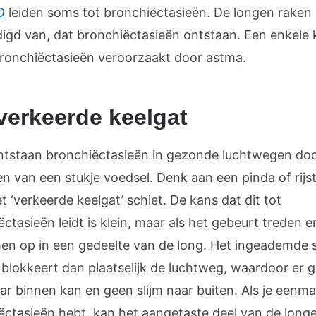
D
leiden soms tot bronchiëctasieën. De longen raken
igd van, dat bronchiëctasieën ontstaan. Een enkele 
ronchiëctasieën veroorzaakt door astma.
verkeerde keelgat
tstaan bronchiëctasieën in gezonde luchtwegen doo
n van een stukje voedsel. Denk aan een pinda of rijst
et ‘verkeerde keelgat’ schiet. De kans dat dit tot
ctasieën leidt is klein, maar als het gebeurt treden e
en op in een gedeelte van de long. Het ingeademde s
 blokkeert dan plaatselijk de luchtweg, waardoor er 
ar binnen kan en geen slijm naar buiten. Als je eenma
ëctasieën hebt, kan het aangetaste deel van de long