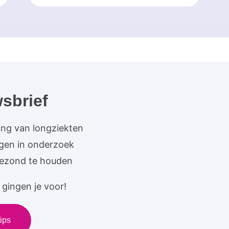
sbrief
ing van longziekten
ngen in onderzoek
gezond te houden
gingen je voor!
ips