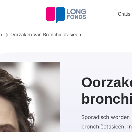
Topta
Gratis
menu
n
Oorzaken Van Bronchiëctasieën
Oorzak
bronch
Sporadisch worden
bronchiëctasieën. I