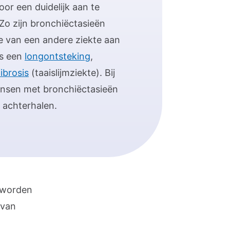
oor een duidelijk aan te
Zo zijn bronchiëctasieën
e van een andere ziekte aan
ls een
longontsteking
,
fibrosis
(taaislijmziekte). Bij
nsen met bronchiëctasieën
e achterhalen.
 worden
 van