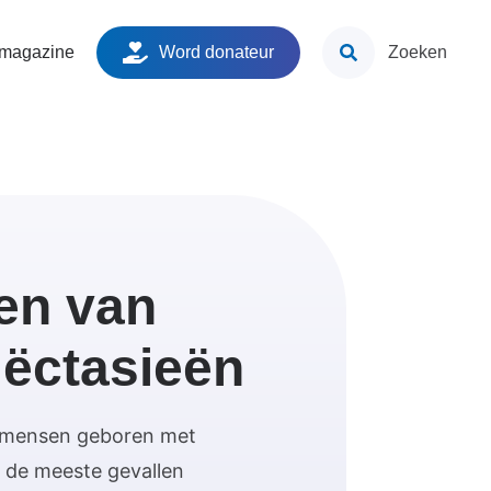
ken
 magazine
Word donateur
Zoeken
en van
iëctasieën
 mensen geboren met
n de meeste gevallen