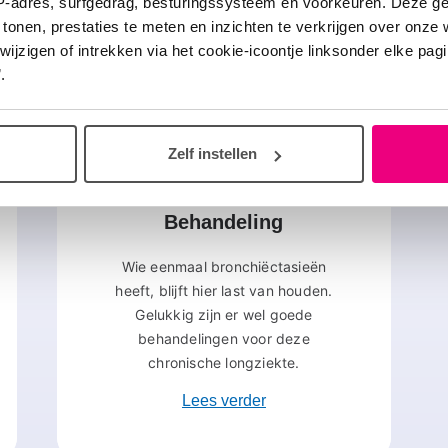
IP-adres, surfgedrag, besturingssysteem en voorkeuren. Deze 
er over bronchiëctasi
 tonen, prestaties te meten en inzichten te verkrijgen over onze
zigen of intrekken via het cookie-icoontje linksonder elke pagina
.
Zelf instellen
Behandeling
Wie eenmaal bronchiëctasieën
heeft, blijft hier last van houden.
Gelukkig zijn er wel goede
behandelingen voor deze
chronische longziekte.
Lees verder