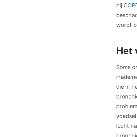
bij
COP
beschad
wordt b
Het 
Soms on
inademe
die in h
bronchië
problem
voedsel
lucht na
bronchi