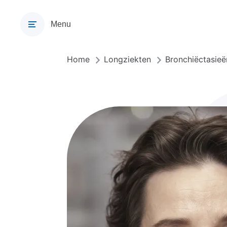
Overslaan
en
Menu
naar
de
inhoud
Home
Longziekten
Bronchiëctasieë
Kruimelpad
gaan