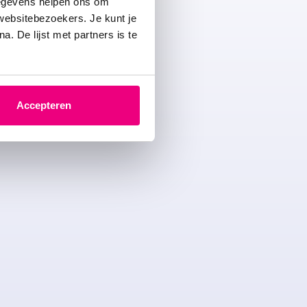
gegevens helpen ons om
eën
 websitebezoekers. Je kunt je
. De lijst met partners is te
Accepteren