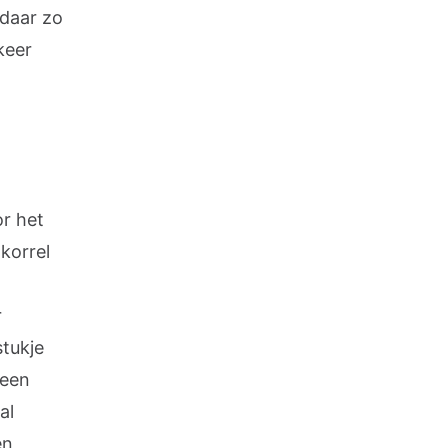
 daar zo
keer
r het
korrel
r
tukje
geen
al
en