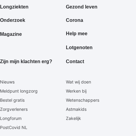
Primair
Longziekten
Gezond leven
footermenu
Onderzoek
Corona
Help mee
Magazine
Lotgenoten
Zijn mijn klachten erg?
Contact
Secundaire
Nieuws
Wat wij doen
footermenu
Meldpunt longzorg
Werken bij
Bestel gratis
Wetenschappers
Zorgverleners
Astmakids
Longforum
Zakelijk
PostCovid NL