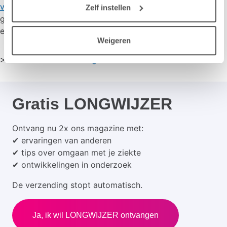
vergoedingen
hierover lees je over vergoedingen bij een
Zelf instellen
gezondheidscursus, zelfmanagement, dieetadvies
en dieetvoeding.
Weigeren
>
Meer weten over omgaan met astma
Gratis LONGWIJZER
Ontvang nu 2x ons magazine met:
✔ ervaringen van anderen
✔ tips over omgaan met je ziekte
✔ ontwikkelingen in onderzoek
De verzending stopt automatisch.
Ja, ik wil LONGWIJZER ontvangen