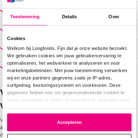
Heb je voedingsadvies nodig?
Toestemming
Details
Over
Allergisch voor bepaalde voeding?
Cookies
Astma en veganist?
Welkom bij Longfonds. Fijn dat je onze website bezoekt.
We gebruiken cookies om jouw gebruikerservaring te
optimaliseren, het webverkeer te analyseren en voor
Overgewicht en astma?
marketingdoeleinden. Met jouw toestemming verwerken
wij en onze partners gegevens zoals je IP-adres,
surfgedrag, besturingssysteem en voorkeuren. Deze
Vergoedingen vanuit de
gegevens helpen ons om gepersonaliseerde content te
tonen, prestaties te meten en inzichten te verkrijgen over
verzekering
onze websitebezoekers. Je kunt je toestemming op elk
moment wijzigen of intrekken via het cookie-icoontje
Vanuit de zorgverzekering gelden er verschillende
linksonder elke pagina. De lijst met partners is te vinden
Accepteren
afspraken over vergoedingen voor bijvoorbeeld
in het tabblad “details”.
dieetvoeding. Op onze
pagina over zorgverzekeringen en