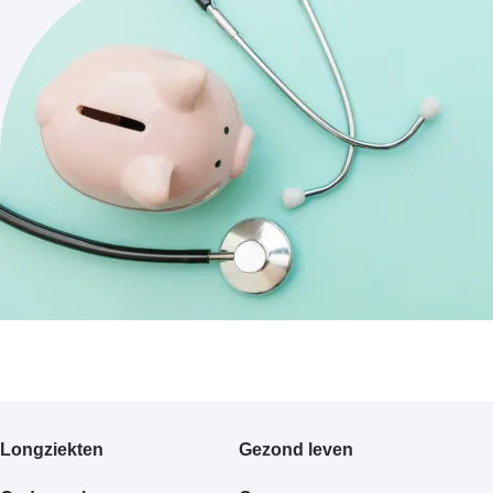
Primair
Longziekten
Gezond leven
footermenu