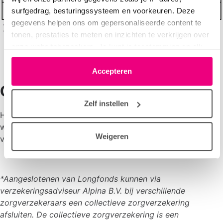
surfgedrag, besturingssysteem en voorkeuren. Deze
gegevens helpen ons om gepersonaliseerde content te
tonen, prestaties te meten en inzichten te verkrijgen over
onze websitebezoekers. Je kunt je toestemming op elk
moment wijzigen of intrekken via het cookie-icoontje
linksonder elke pagina. De lijst met partners is te vinden
Accepteren
in het tabblad “details”.
Contact
Zelf instellen
Heb je vragen over je (nieuwe) zorgverzekeringspolis? Of
wil je vrijblijvend advies? Neem contact op met Alpina
Weigeren
via 088 – 121 02 12 of mail naar:
longfonds@alpina.nl
.
*Aangeslotenen van Longfonds kunnen via
verzekeringsadviseur Alpina B.V. bij verschillende
zorgverzekeraars een collectieve zorgverzekering
afsluiten. De collectieve zorgverzekering is een