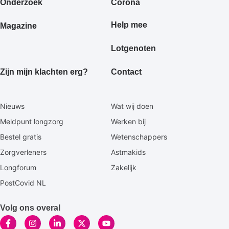
Onderzoek
Corona
Help mee
Magazine
Lotgenoten
Zijn mijn klachten erg?
Contact
Secundaire
Nieuws
Wat wij doen
footermenu
Meldpunt longzorg
Werken bij
Bestel gratis
Wetenschappers
Zorgverleners
Astmakids
Longforum
Zakelijk
PostCovid NL
Volg ons overal