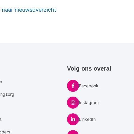
 naar nieuwsoverzicht
e
Volg ons overal
u
en
Facebook
ongzorg
Instagram
s
LinkedIn
ppers