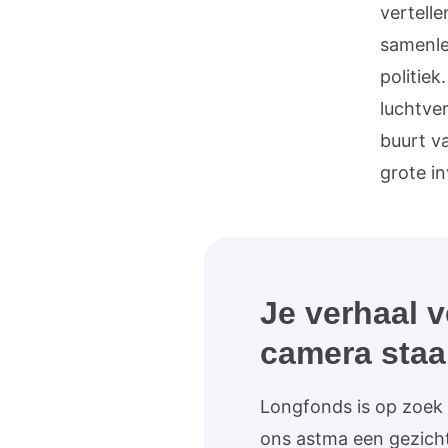
vertell
samenle
politiek
luchtve
buurt v
grote i
Je verhaal v
camera staan
Longfonds is op zoek 
ons astma een gezicht