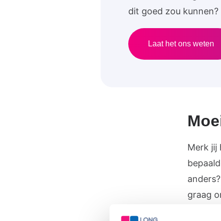
dit goed zou kunnen?
Laat het ons weten
Moei
Merk jij
bepaald
anders? 
graag om
Wij wil