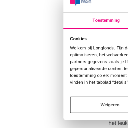
lancee
Noëlle
h
Toestemming
we vert
wat we 
Cookies
Welkom bij Longfonds. Fijn d
optimaliseren, het webverke
Help
partners gegevens zoals je 
gepersonaliseerde content te
gev
toestemming op elk moment wij
vinden in het tabblad “details”
Longfon
jonger) 
verhaal
Weigeren
site, in
het leuk