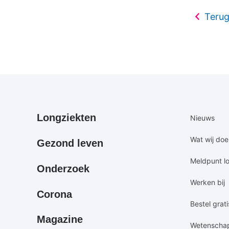
Terug
Primair
Secundair
Longziekten
Nieuws
footermenu
footermen
Wat wij do
Gezond leven
Meldpunt l
Onderzoek
Werken bij
Corona
Bestel grati
Magazine
Wetenscha