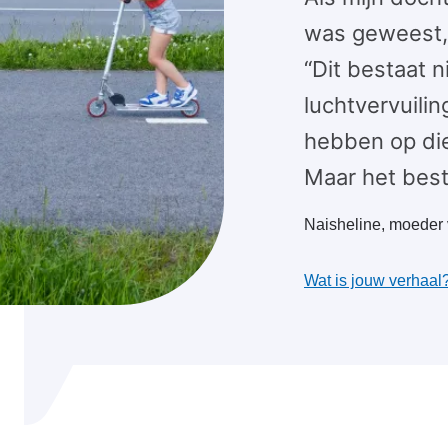
was geweest,
“Dit bestaat n
luchtvervuilin
hebben op die
Maar het best
Naisheline, moeder
Wat is jouw verhaal