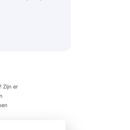
 Zijn er
an
lpen