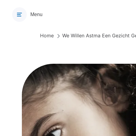
Overslaan
en
Menu
naar
de
inhoud
Home
We Willen Astma Een Gezicht G
Kruimelpad
gaan