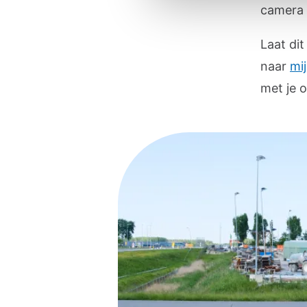
camera 
Laat di
naar
mi
met je 