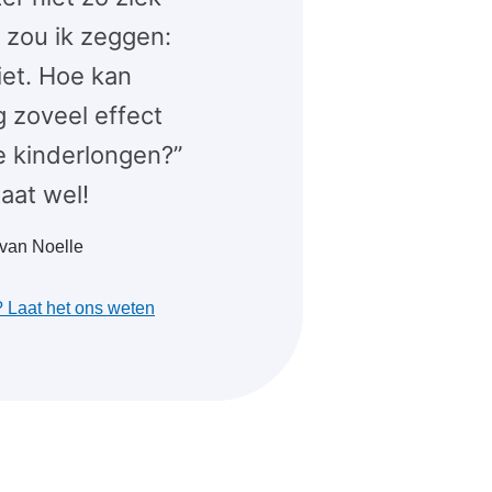
 zou ik zeggen:
iet. Hoe kan
g zoveel effect
 kinderlongen?”
aat wel!
 van Noelle
? Laat het ons weten