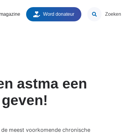
ken
 magazine
Word donateur
Zoeken
en astma een
 geven!
s de meest voorkomende chronische