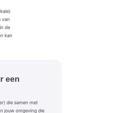
kale)
n van
in de
en kan
or een
er) die samen met
 in jouw omgeving die