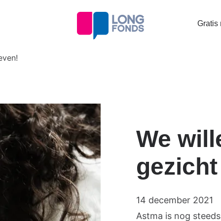
Topta
Gratis
menu
even!
We will
gezicht
14 december 2021
Astma is nog steed