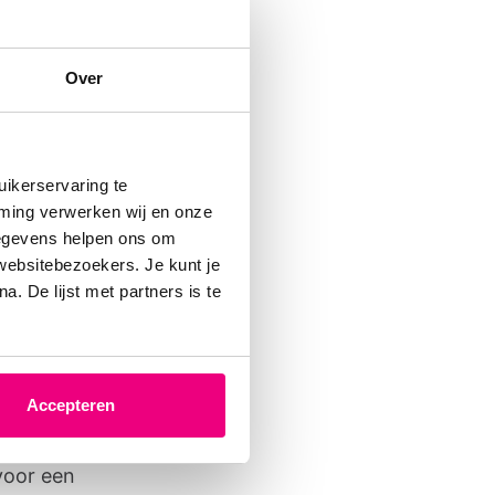
n
Over
men en
ikerservaring te
mming verwerken wij en onze
gegevens helpen ons om
 websitebezoekers. Je kunt je
. De lijst met partners is te
 jij je
nze
Accepteren
e kind
 voor een