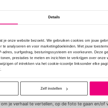
rden we
dit manifest
. Verhalen van
kinderen zoals
elpen ons om astma op de kaart te zetten. Ook wille
Details
ellen hoe belangrijk het is om longziekten te voorko
daaraan kunnen doen.
at je onze website bezoekt. We gebruiken cookies om jouw gebru
er te analyseren en voor marketingdoeleinden. Met jouw toeste
 jij ons astma een gezicht te
IP-adres, surfgedrag, besturingssysteem en voorkeuren. Deze 
 tonen, prestaties te meten en inzichten te verkrijgen over onze
en?
zigen of intrekken via het cookie-icoontje linksonder elke pagina
.
ds is op zoek naar ouders met kinderen (12 jaar of
die samen met ons astma een gezicht willen geven. Wil
 delen? Bijvoorbeeld in de media, op Facebook, op o
Zelf instellen
 campagnes of in voorlichtingsboekjes? Vinden jij en j
 om je verhaal te vertellen, op de foto te gaan en/of