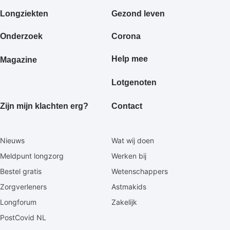
Primair
Longziekten
Gezond leven
footermenu
Onderzoek
Corona
Help mee
Magazine
Lotgenoten
Zijn mijn klachten erg?
Contact
Secundaire
Nieuws
Wat wij doen
footermenu
Meldpunt longzorg
Werken bij
Bestel gratis
Wetenschappers
Zorgverleners
Astmakids
Longforum
Zakelijk
PostCovid NL