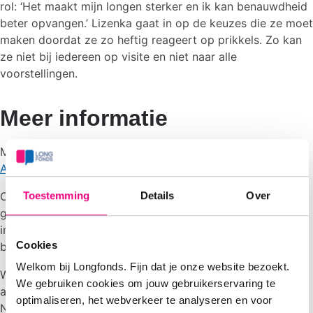
rol: ‘Het maakt mijn longen sterker en ik kan benauwdheid
beter opvangen.’ Lizenka gaat in op de keuzes die ze moet
maken doordat ze zo heftig reageert op prikkels. Zo kan
ze niet bij iedereen op visite en niet naar alle
voorstellingen.
Meer informatie
Meer informatie over prikkels vind je in ons
vernieuwde
Astmaboekje
. Bestel deze gratis in onze webshop.
Toestemming
Details
Over
Oók kun je het digitale boekje Grip op je astmaprikkels
gratis downloaden via onze website. Hierin delen we
informatie en tips over astmaprikkels die voor jou
Cookies
belangrijk zijn.
Kies welke onderwerpen jou interesseren.
Welkom bij Longfonds. Fijn dat je onze website bezoekt.
We organiseerden dit webinar samen met de
We gebruiken cookies om jouw gebruikerservaring te
astmaVereniging Nederland en Davos (VND), de
optimaliseren, het webverkeer te analyseren en voor
Nederlandse Vereniging van Artsen voor Longziekten en