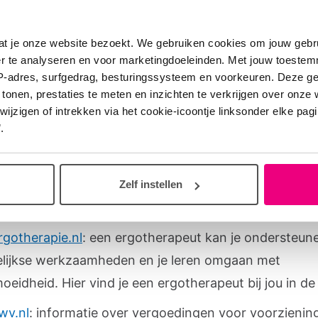
dfulness
at je onze website bezoekt. We gebruiken cookies om jouw gebru
er te analyseren en voor marketingdoeleinden. Met jouw toeste
 informatie en hulp
IP-adres, surfgedrag, besturingssysteem en voorkeuren. Deze 
 tonen, prestaties te meten en inzichten te verkrijgen over onze
nhalatorgebruik.nl
: betrouwbare informatie over (het 
zigen of intrekken via het cookie-icoontje linksonder elke pagina
.
 inhalatoren
gdreisvaccinaties.nl
: informatie om rekening mee te
reizen met een longziekte, zoals een lager zuurstofgeh
Zelf instellen
vliegtuig of op grote hoogten.
rgotherapie.nl
: een ergotherapeut kan je ondersteune
lijkse werkzaamheden en je leren omgaan met
oeidheid. Hier vind je een ergotherapeut bij jou in de
wv.nl
: informatie over vergoedingen voor voorzienin