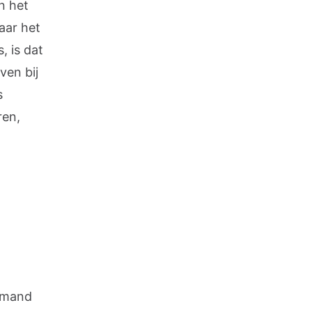
en het
aar het
, is dat
ven bij
s
ren,
emand