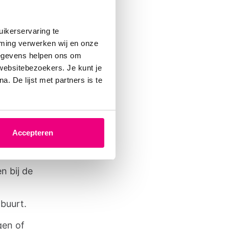
ikerservaring te
mming verwerken wij en onze
gegevens helpen ons om
 websitebezoekers. Je kunt je
gebruik
. De lijst met partners is te
 houden
alte in
Accepteren
n bij de
 buurt.
gen of