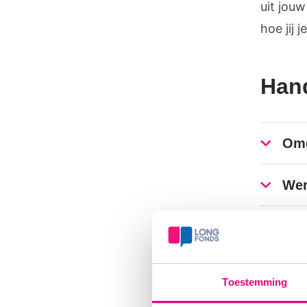
uit jouw
hoe jij 
Hand
Omg
Wer
Hul
Lon
Toestemming