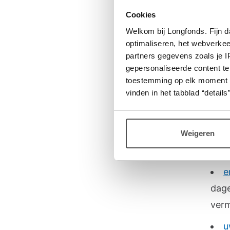
Min
Cookies
Welkom bij Longfonds. Fijn d
optimaliseren, het webverke
Meer
partners gegevens zoals je 
gepersonaliseerde content te
i
toestemming op elk moment wij
vinden in het tabblad “details”
van)
g
bij 
Weigeren
het 
e
dage
verm
u