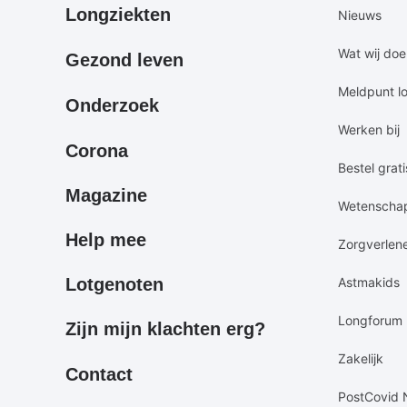
Primair
Secundair
Longziekten
Nieuws
footermenu
footermen
Wat wij do
Gezond leven
Meldpunt l
Onderzoek
Werken bij
Corona
Bestel grati
Magazine
Wetenscha
Help mee
Zorgverlen
Lotgenoten
Astmakids
Longforum
Zijn mijn klachten erg?
Zakelijk
Contact
PostCovid 