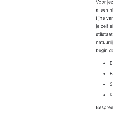
Voor jez
alleen n
fijne va
je zelf 
stilsta
natuurli
begin da
E
B
S
K
Bespree