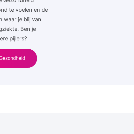
eve Gezondheid
nd te voelen en de
 waar je blij van
gziekte. Ben je
re pijlers?
 Gezondheid