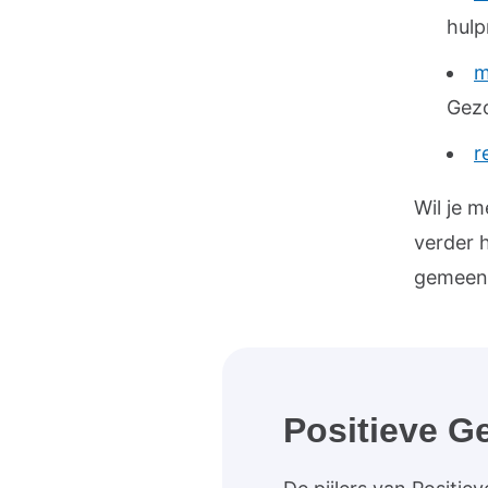
hulp
m
Gez
r
Wil je m
verder 
gemeent
Positieve G