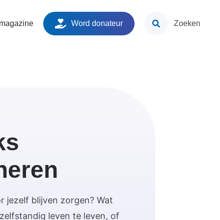
ken
 magazine
Word donateur
Zoeken
ks
neren
 jezelf blijven zorgen? Wat
elfstandig leven te leven, of