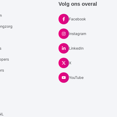
e
Volg ons overal
u
en
Facebook
ongzorg
Instagram
s
LinkedIn
ppers
X
ers
YouTube
NL