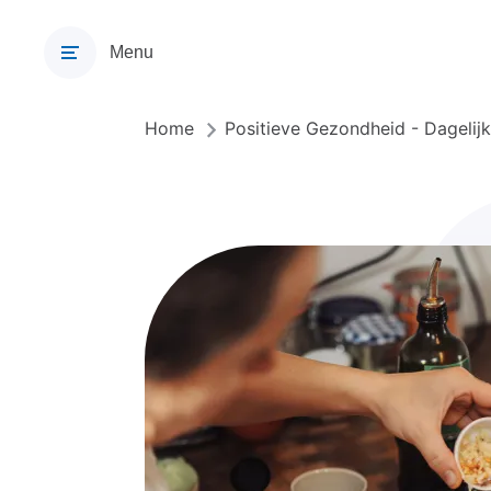
Overslaan
en
Menu
naar
de
inhoud
Home
Positieve Gezondheid - Dagelij
Kruimelpad
gaan