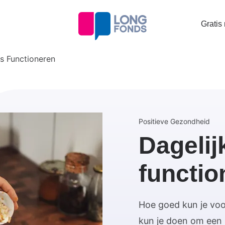
Topta
Gratis
menu
ks Functioneren
Positieve Gezondheid
Dagelij
functio
Hoe goed kun je voor
kun je doen om een z