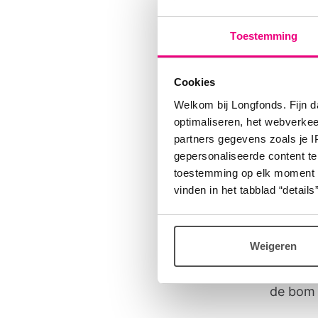
boodsch
Ook wil
Toestemming
Cookies
Geh
Welkom bij Longfonds. Fijn d
optimaliseren, het webverke
De eerst
partners gegevens zoals je 
ontrafe
gepersonaliseerde content te
toestemming op elk moment wij
special
vinden in het tabblad “details”
inhoud 
en COPD
technie
Weigeren
snappen
de bom 