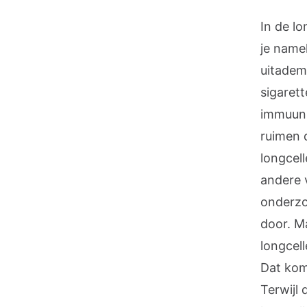
In de lo
je namel
uitadem
sigaret
immuuns
ruimen 
longcell
andere v
onderzoe
door. M
longcel
Dat kom
Terwijl