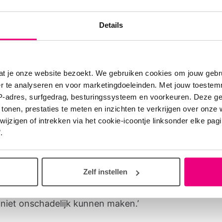
apper te blokkeren of de inhoud van de brief te ver
len we de bom in de brief onschadelijk maken.’
Details
eimtaal
at je onze website bezoekt. We gebruiken cookies om jouw gebru
er te analyseren en voor marketingdoeleinden. Met jouw toeste
e taak voor Bartel is om de geheimtaal in de brief te
IP-adres, surfgedrag, besturingssysteem en voorkeuren. Deze 
len. ‘Dat doe ik door de boodschapper apart te zette
 tonen, prestaties te meten en inzichten te verkrijgen over onze
zigen of intrekken via het cookie-icoontje linksonder elke pagina
e technieken kan ik die goed bestuderen. Ook kan ik 
.
van de brief zien. Door die te vergelijken bij gezond
-patiënten, zie ik de verschillen. Met weer een ande
k kan ik ook achterhalen wat er in de bom zit. Daarna
Zelf instellen
 we hopelijk waarom de bestaande medicijnen voo
niet onschadelijk kunnen maken.’