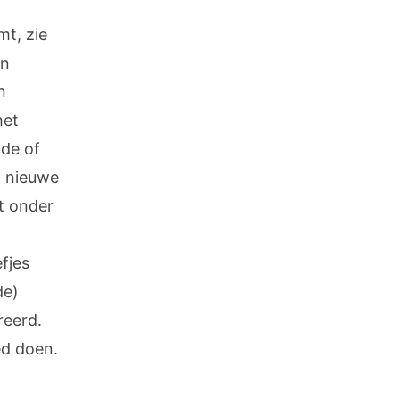
mt, zie
en
n
het
de of
m nieuwe
pt onder
fjes
de)
reerd.
ed doen.