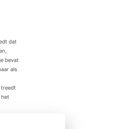
edt dat
en,
je bevat
aar als
 treedt
 het
iets
e