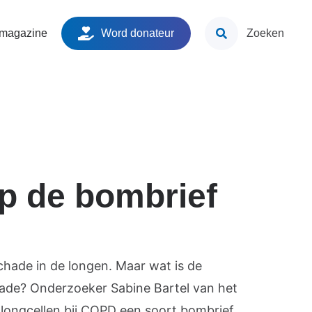
ken
 magazine
Word donateur
Zoeken
p de bombrief
chade in de longen. Maar wat is de
ade? Onderzoeker Sabine Bartel van het
longcellen bij COPD een soort bombrief