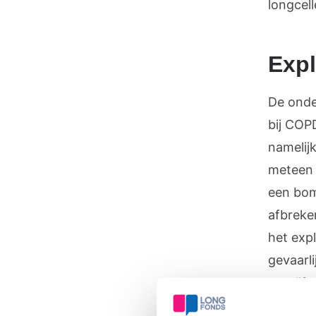
longcell
Expl
De onde
bij COP
namelijk
meteen 
een bomb
afbreke
het expl
gevaarli
ontcijfe
verzinn