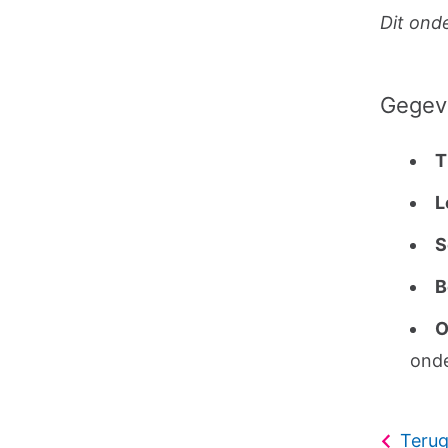
Dit ond
Gegev
T
L
S
B
O
onde
Terug