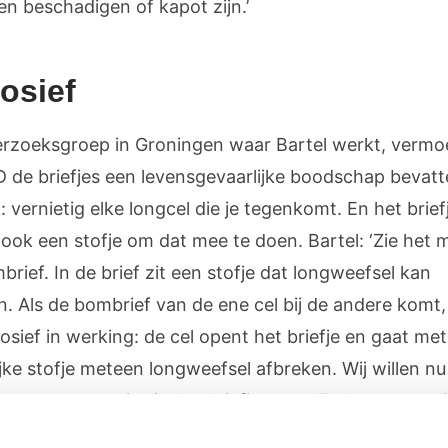
en beschadigen of kapot zijn.’
osief
rzoeksgroep in Groningen waar Bartel werkt, vermo
D de briefjes een levensgevaarlijke boodschap bevatt
: vernietig elke longcel die je tegenkomt. En het brief
ook een stofje om dat mee te doen. Bartel: ‘Zie het m
rief. In de brief zit een stofje dat longweefsel kan
n. Als de bombrief van de ene cel bij de andere komt,
osief in werking: de cel opent het briefje en gaat met
jke stofje meteen longweefsel afbreken. Wij willen nu
ren wat er precies in dat briefje staat. Zo kunnen we 
en om de afbraak te voorkomen. Bijvoorbeeld door d