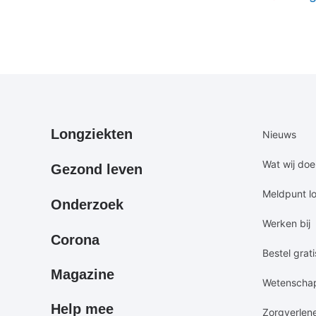
Primair
Secundair
Longziekten
Nieuws
footermenu
footermen
Wat wij do
Gezond leven
Meldpunt l
Onderzoek
Werken bij
Corona
Bestel grati
Magazine
Wetenscha
Help mee
Zorgverlen