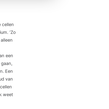
 cellen
ium. ‘Zo
 alleen
kan een
 gaan,
en. Een
ud van
cellen
Ik weet