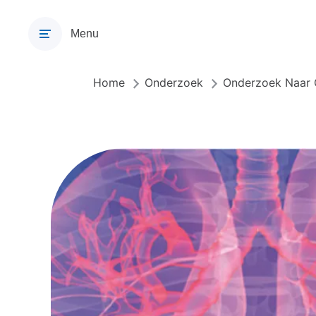
Overslaan
en
Menu
naar
de
inhoud
Home
Onderzoek
Onderzoek Naar
Kruimelpad
gaan