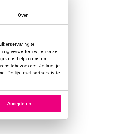
anderen.
Over
ikerservaring te
mming verwerken wij en onze
gegevens helpen ons om
n. Met
 websitebezoekers. Je kunt je
. De lijst met partners is te
de
e mensen
re
Accepteren
r COPD