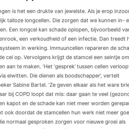
ngen is het een drukte van jewelste. Als je erop inzoo
ijk talloze longcellen. Die zorgen dat we kunnen in- 
en. Een longcel kan schade oplopen, bijvoorbeeld va
tenrook, een verkoudheid of een infectie. Dan treedt 
ysteem in werking. Immuuncellen repareren de scha
de cel op. Vervolgens krijgt de stamcel een seintje o
en aan te maken. ‘Het ‘gesprek’ tussen cellen verloo
ia eiwitten. Die dienen als boodschapper’, vertelt
ker Sabine Bartel. ‘Ze geven elkaar als het ware brie
aar bij COPD loopt dat mis: daar gaan te veel (gezon
len kapot en de schade kan niet meer worden gerepa
t ook doordat de stamcellen hun werk niet meer go
 die normaal gesproken zorgen voor nieuwe groei als