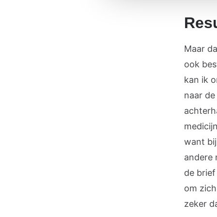
Resu
Maar da
ook bes
kan ik o
naar de
achterh
medicij
want bij
andere 
de brie
om zich
zeker da