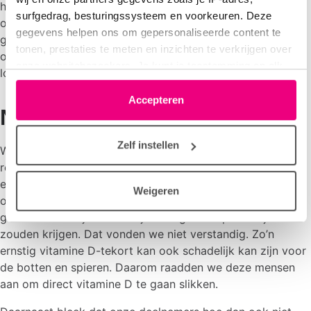
helaas hadden de hogere vitamine D-waarden geen effect
surfgedrag, besturingssysteem en voorkeuren. Deze
op het aantal longaanvallen. Deze kwamen in beide
gegevens helpen ons om gepersonaliseerde content te
groepen evenveel voor. Vitamine D had ook geen effect
tonen, prestaties te meten en inzichten te verkrijgen over
op de spierkracht, het uithoudingsvermogen of de
onze websitebezoekers. Je kunt je toestemming op elk
longfunctie.’
moment wijzigen of intrekken via het cookie-icoontje
linksonder elke pagina. De lijst met partners is te vinden
Accepteren
Niet verstandig
in het tabblad “details”.
Zelf instellen
Waardoor dat komt? Rafiq denkt dat hier een aantal
redenen voor zijn. ‘Allereerst mochten mensen met een
ernstig vitamine D-tekort niet meedoen met het
Weigeren
onderzoek. Als zij wel mee zouden doen, kon het namelijk
gebeuren dat zij eerst een jaar lang het nepmedicijn
zouden krijgen. Dat vonden we niet verstandig. Zo’n
ernstig vitamine D-tekort kan ook schadelijk kan zijn voor
de botten en spieren. Daarom raadden we deze mensen
aan om direct vitamine D te gaan slikken.