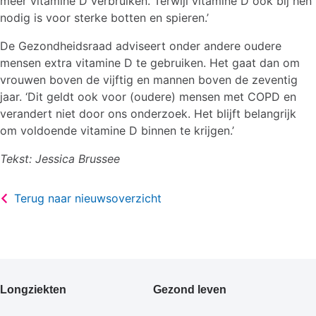
meer vitamine D verbruiken. Terwijl vitamine D ook bij hen
nodig is voor sterke botten en spieren.’
De Gezondheidsraad adviseert onder andere oudere
mensen extra vitamine D te gebruiken. Het gaat dan om
vrouwen boven de vijftig en mannen boven de zeventig
jaar. ‘Dit geldt ook voor (oudere) mensen met COPD en
verandert niet door ons onderzoek. Het blijft belangrijk
om voldoende vitamine D binnen te krijgen.’
Tekst: Jessica Brussee
Terug naar nieuwsoverzicht
Primair
Longziekten
Gezond leven
footermenu