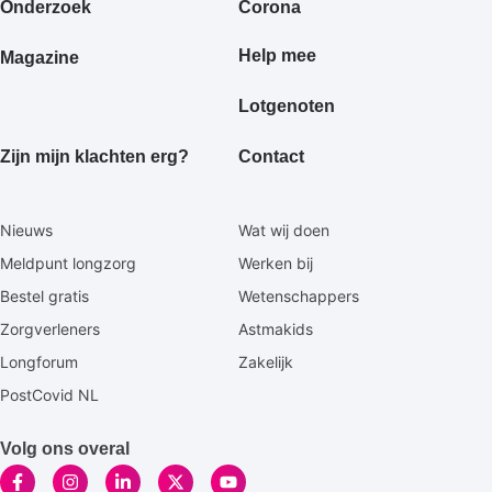
Onderzoek
Corona
Help mee
Magazine
Lotgenoten
Zijn mijn klachten erg?
Contact
Secundaire
Nieuws
Wat wij doen
footermenu
Meldpunt longzorg
Werken bij
Bestel gratis
Wetenschappers
Zorgverleners
Astmakids
Longforum
Zakelijk
PostCovid NL
Volg ons overal