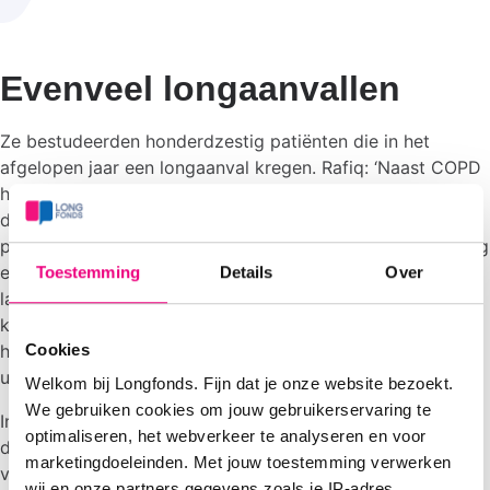
Evenveel longaanvallen
Ze bestudeerden honderdzestig patiënten die in het
afgelopen jaar een longaanval kregen. Rafiq: ‘Naast COPD
hadden deze mensen allemaal een vitamine D-tekort. We
deelden de groep in tweeën. De ene helft kreeg een keer
per week een hoge dosis vitamine D, de andere helft kreeg
een nepmedicijn. We volgden alle deelnemers een jaar
Toestemming
Details
Over
lang. In die tijd hielden zij een dagboekje bij van hun
klachten. Hierin konden wij zien hoeveel longaanvallen ze
Cookies
hadden gehad. Daarnaast maten we ook hun spierkracht,
uithoudingsvermogen en longfunctie.
Welkom bij Longfonds. Fijn dat je onze website bezoekt.
We gebruiken cookies om jouw gebruikerservaring te
In de groep mensen die vitamine D gebruikte, zagen we
optimaliseren, het webverkeer te analyseren en voor
dat de vitamine D-waarden in het bloed enorm stegen,
marketingdoeleinden. Met jouw toestemming verwerken
vertelt Rachida Rafiq. ‘De pilletjes deden hun werk. Maar
wij en onze partners gegevens zoals je IP-adres,