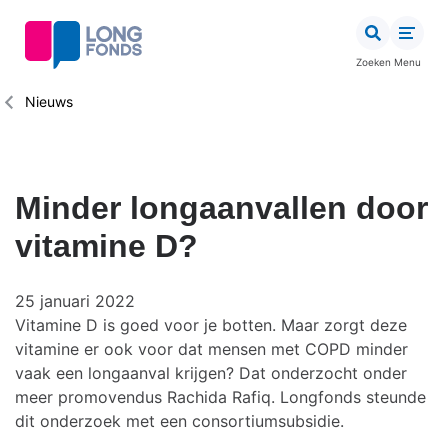
Overslaan
en
naar
Zoeken
Menu
de
inhoud
Kruimelpad
Nieuws
gaan
Minder longaanvallen door
vitamine D?
25 januari 2022
Vitamine D is goed voor je botten. Maar zorgt deze
vitamine er ook voor dat mensen met COPD minder
vaak een longaanval krijgen? Dat onderzocht onder
meer promovendus Rachida Rafiq. Longfonds steunde
dit onderzoek met een consortiumsubsidie.