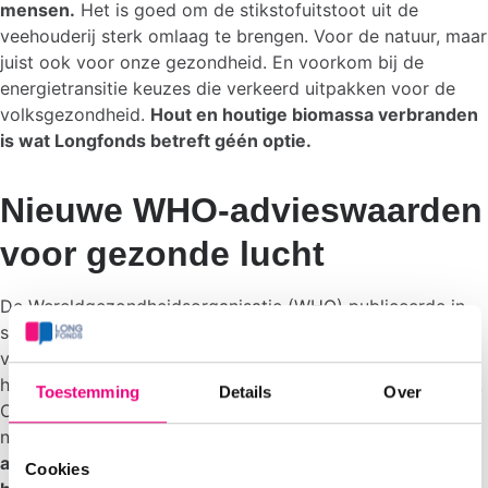
mensen.
Het is goed om de stikstofuitstoot uit de
veehouderij sterk omlaag te brengen. Voor de natuur, maar
juist ook voor onze gezondheid. En voorkom bij de
energietransitie keuzes die verkeerd uitpakken voor de
volksgezondheid.
Hout en houtige biomassa verbranden
is wat Longfonds betreft géén optie.
Nieuwe WHO-advieswaarden
voor gezonde lucht
De Wereldgezondheidsorganisatie (WHO) publiceerde in
september
nieuwe gezondheidskundige advieswaarden
voor luchtvervuiling en benadrukte dat ook al bij kleine
hoeveelheden vieze lucht er gezondheidsschade optreedt.
Toestemming
Details
Over
Op dit moment voldoet Nederland bijna nergens aan de
nieuwe WHO-advieswaarden.
Longfonds mist een
ambitieus plan hoe we deze advieswaarden wel gaan
Cookies