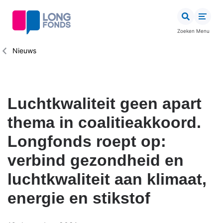
Overslaan
en
naar
Zoeken
Menu
de
inhoud
Kruimelpad
Nieuws
gaan
Luchtkwaliteit geen apart
thema in coalitieakkoord.
Longfonds roept op:
verbind gezondheid en
luchtkwaliteit aan klimaat,
energie en stikstof