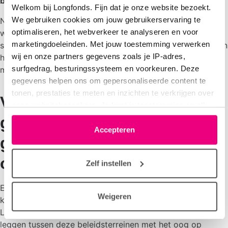
behalen.
Welkom bij Longfonds. Fijn dat je onze website bezoekt.
We gebruiken cookies om jouw gebruikerservaring te
Nederland kent een Schone Lucht Akkoord (SLA),
optimaliseren, het webverkeer te analyseren en voor
waarmee aangesloten gemeenten, provincies en het rijk
marketingdoeleinden. Met jouw toestemming verwerken
samenwerken aan gezondere lucht. Echter de ambities van
wij en onze partners gegevens zoals je IP-adres,
het SLA moeten sterk omhoog en in lijn worden gebracht
surfgedrag, besturingssysteem en voorkeuren. Deze
met de nieuwe WHO-advieswaarden.
gegevens helpen ons om gepersonaliseerde content te
tonen, prestaties te meten en inzichten te verkrijgen over
Verbind luchtkwaliteit en
onze websitebezoekers. Je kunt je toestemming op elk
moment wijzigen of intrekken via het cookie-icoontje
gezondheid aan andere
linksonder elke pagina. De lijst met partners is te vinden
Accepteren
grote maatschappelijke
in het tabblad “details”.
opgaven
Zelf instellen
Er gaan straks verschillende ministeries aan de slag met
Weigeren
klimaat, energie, volksgezondheid, stikstof en milieu.
Longfonds wil dat het nieuwe kabinet de verbinding gaat
leggen tussen deze beleidsterreinen met het oog op