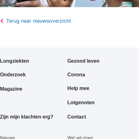
Terug naar nieuwsoverzicht
Primair
Longziekten
Gezond leven
footermenu
Onderzoek
Corona
Help mee
Magazine
Lotgenoten
Zijn mijn klachten erg?
Contact
Secundaire
Nieuws
Wat wij doen