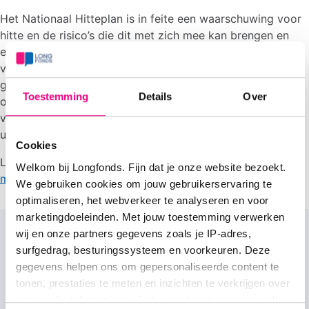
Het Nationaal Hitteplan is in feite een waarschuwing voor
hitte en de risico’s die dit met zich mee kan brengen en
een oproep om extra op elkaar te letten. Het hitteplan is
vooral bedoeld voor mensen met een kwetsbare
gezondheid, zoals mensen met een chronische ziekte,
Toestemming
Details
Over
ouderen, baby’s/jonge kinderen en mensen in
verzorgingshuizen. Deze mensen moeten alert zijn op
uitdroging en oververhitting.
Cookies
Lees informatie over het
Hitteplan en tips voor mensen
Welkom bij Longfonds. Fijn dat je onze website bezoekt.
met een longziekte
.
We gebruiken cookies om jouw gebruikerservaring te
optimaliseren, het webverkeer te analyseren en voor
marketingdoeleinden. Met jouw toestemming verwerken
Gratis nieuwsbrief
wij en onze partners gegevens zoals je IP-adres,
surfgedrag, besturingssysteem en voorkeuren. Deze
gegevens helpen ons om gepersonaliseerde content te
✔ Alles over behandeling van longziekten
tonen, prestaties te meten en inzichten te verkrijgen over
✔ Laatste ontwikkelingen in onderzoek
onze websitebezoekers. Je kunt je toestemming op elk
✔ Tips om je longen gezond te houden