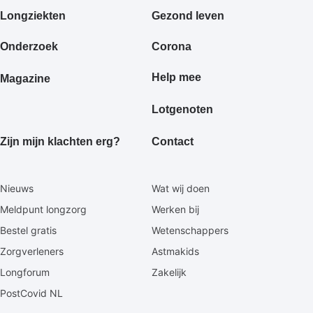
Primair
Longziekten
Gezond leven
footermenu
Onderzoek
Corona
Help mee
Magazine
Lotgenoten
Zijn mijn klachten erg?
Contact
Secundaire
Nieuws
Wat wij doen
footermenu
Meldpunt longzorg
Werken bij
Bestel gratis
Wetenschappers
Zorgverleners
Astmakids
Longforum
Zakelijk
PostCovid NL