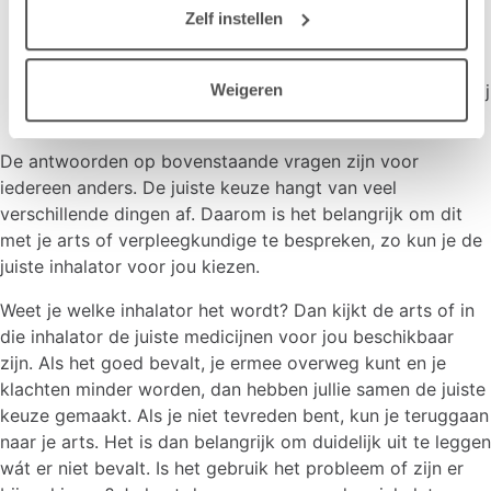
Wat vind je zelf prettig? Heb je eerder een
Zelf instellen
inhalator gebruikt en hoe beviel die?
Wat past bij jou en je leven? Jongeren kiezen
bijvoorbeeld niet vaak voor een voorzetkamer, zij
Weigeren
willen liever een puffer die in hun zak past.
De antwoorden op bovenstaande vragen zijn voor
iedereen anders. De juiste keuze hangt van veel
verschillende dingen af. Daarom is het belangrijk om dit
met je arts of verpleegkundige te bespreken, zo kun je de
juiste inhalator voor jou kiezen.
Weet je welke inhalator het wordt? Dan kijkt de arts of in
die inhalator de juiste medicijnen voor jou beschikbaar
zijn. Als het goed bevalt, je ermee overweg kunt en je
klachten minder worden, dan hebben jullie samen de juiste
keuze gemaakt. Als je niet tevreden bent, kun je teruggaan
naar je arts. Het is dan belangrijk om duidelijk uit te leggen
wát er niet bevalt. Is het gebruik het probleem of zijn er