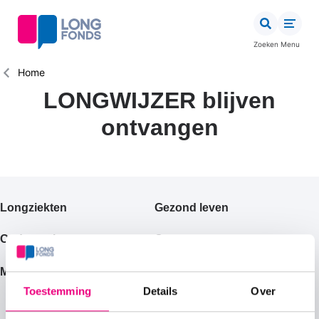
Overslaan
en
naar
Zoeken
Menu
de
inhoud
Kruimelpad
Home
gaan
LONGWIJZER blijven
ontvangen
Primair
Longziekten
Gezond leven
footermenu
Onderzoek
Corona
Help mee
Magazine
Toestemming
Details
Over
Lotgenoten