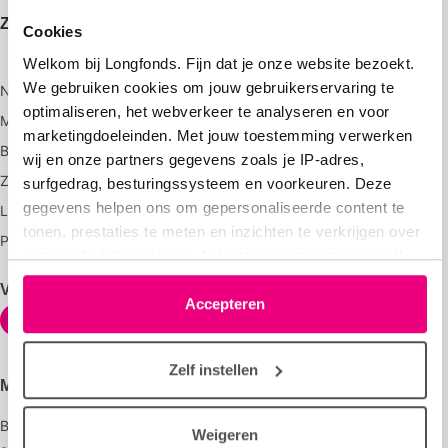
Zijn mijn klachten erg?
Contact
Cookies
Welkom bij Longfonds. Fijn dat je onze website bezoekt.
Secundaire
We gebruiken cookies om jouw gebruikerservaring te
Nieuws
Wat wij doen
footermenu
optimaliseren, het webverkeer te analyseren en voor
Meldpunt longzorg
Werken bij
marketingdoeleinden. Met jouw toestemming verwerken
Bestel gratis
Wetenschappers
wij en onze partners gegevens zoals je IP-adres,
Zorgverleners
Astmakids
surfgedrag, besturingssysteem en voorkeuren. Deze
gegevens helpen ons om gepersonaliseerde content te
Longforum
Zakelijk
tonen, prestaties te meten en inzichten te verkrijgen over
PostCovid NL
onze websitebezoekers. Je kunt je toestemming op elk
moment wijzigen of intrekken via het cookie-icoontje
Volg ons overal
linksonder elke pagina. De lijst met partners is te vinden
Accepteren
in het tabblad “details”.
Zelf instellen
Mis geen enkel nieuws
Blijf als eerste op de hoogte van het laatste nieuws over
Weigeren