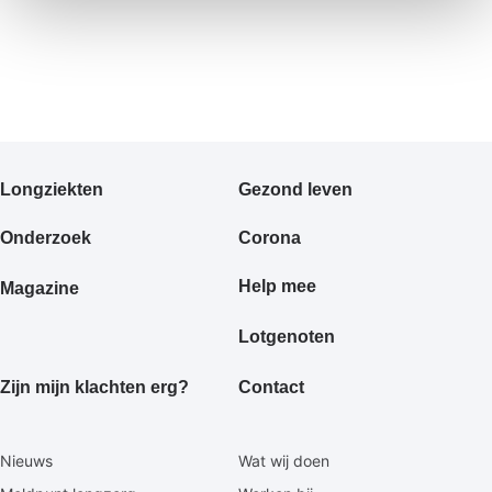
Primair
Longziekten
Gezond leven
footermenu
Onderzoek
Corona
Help mee
Magazine
Lotgenoten
Zijn mijn klachten erg?
Contact
Secundaire
Nieuws
Wat wij doen
footermenu