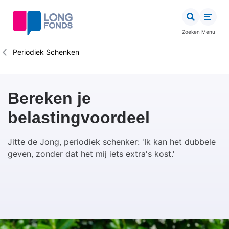
Overslaan
en
naar
Zoeken
Menu
de
inhoud
Kruimelpad
Periodiek Schenken
gaan
Bereken je
belastingvoordeel
Jitte de Jong, periodiek schenker: 'Ik kan het dubbele
geven, zonder dat het mij iets extra's kost.'