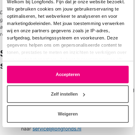
Welkom bij Longfonds. Fijn dat je onze website bezoekt.
We gebruiken cookies om jouw gebruikerservaring te
Disclaimer: Indien u meerdere aftrekposten heeft, kan dit
optimaliseren, het webverkeer te analyseren en voor
gevolgen hebben voor de hoogte waartegen u de gift kan
marketingdoeleinden. Met jouw toestemming verwerken
aftrekken. Aan de uitkomst van de calculator kunt u geen
wij en onze partners gegevens zoals je IP-adres,
rechten ontlenen.
surfgedrag, besturingssysteem en voorkeuren. Deze
gegevens helpen ons om gepersonaliseerde content te
Snel en eenvoudig meer
tonen, prestaties te meten en inzichten te verkrijgen over
onze websitebezoekers. Je kunt je toestemming op elk
schenken
moment wijzigen of intrekken via het cookie-icoontje
linksonder elke pagina. De lijst met partners is te vinden
Accepteren
Bereken je extra voordeel met de rekentool.
in het tabblad “details”.
Vul je schenkingsovereenkomst
online
in of vraag
Zelf instellen
het
formulier per post
aan.
Stuur de overeenkomst ondertekend kosteloos
Weigeren
terug naar: antwoordnummer 305, 3800 VB
Amersfoort. Of mail een scan
naar
service@longfonds.nl