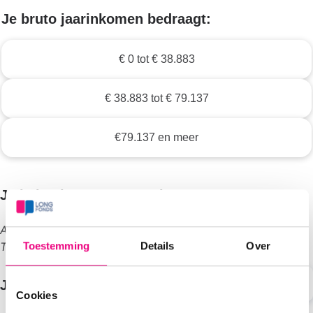
Je bruto jaarinkomen bedraagt:
€ 0 tot € 38.883
€ 38.883 tot € 79.137
€79.137 en meer
Je belastingpercentage is
Als je AOW ontvangt kan het percentage afwijken.
Toestemming
Details
Over
Tarieven 2026 (wijzigingen voorbehouden).
Je netto schenking (€)
Cookies