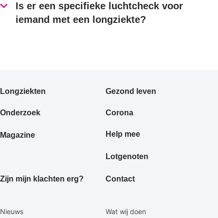
Is er een specifieke luchtcheck voor
iemand met een longziekte?
Primair
Longziekten
Gezond leven
footermenu
Onderzoek
Corona
Help mee
Magazine
Lotgenoten
Zijn mijn klachten erg?
Contact
Secundaire
Nieuws
Wat wij doen