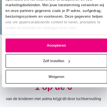
marketingdoeleinden. Met jouw toestemming verwerken wij
en onze partners gegevens zoals je IP-adres, surfgedrag,
besturingssysteem en voorkeuren. Deze gegevens helpen
ons om gepersonaliseerde content te tonen, prestaties te
meten en inzichten te verkrijgen over onze
websitebezoekers. Je kunt je toestemming op elk moment
wijzigen of intrekken via het cookie-icoontje linksonder elke
pagina. De lijst met partners is te vinden in het tabblad
Accepteren
“details”.
Verstikkende cijfers
Zelf instellen
Weigeren
1 op de 6
van de kinderen met astma krijgt dit door luchtvervuiling