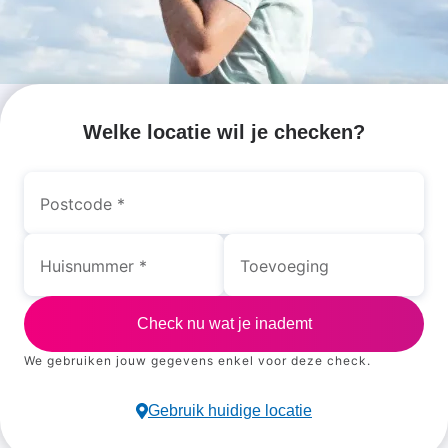
Hoe
Welke locatie wil je checken?
gezond
is de
Postcode
lucht
Huisnummer
Toevoeging
bij
jou?
Check nu wat je inademt
We gebruiken jouw gegevens enkel voor deze check.
Gebruik huidige locatie