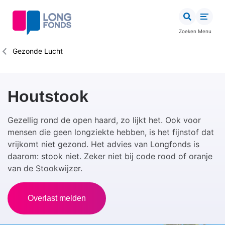
Overslaan
en
naar
Zoeken
Menu
de
inhoud
Kruimelpad
Gezonde Lucht
gaan
Houtstook
Gezellig rond de open haard, zo lijkt het.
Ook voor
mensen die geen longziekte hebben, is het fijnstof dat
vrijkomt niet gezond.
Het advies van Longfonds is
daarom: stook niet. Zeker niet bij code rood of oranje
van de Stookwijzer.
Overlast melden