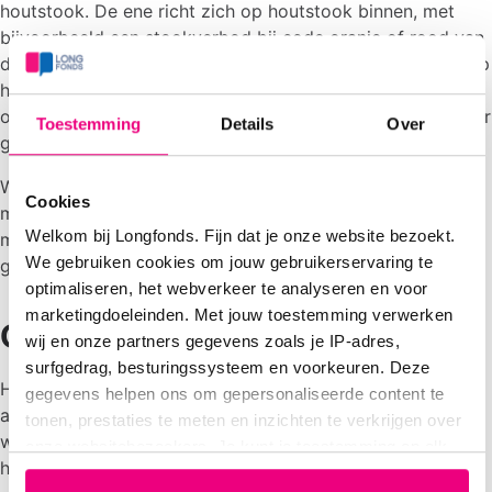
houtstook. De ene richt zich op houtstook binnen, met
bijvoorbeeld een stookverbod bij code oranje of rood van
de Stookwijzer. En andere gemeenten richten zich meer op
houtstook buiten, bijvoorbeeld door vuurkorven in de
openbare ruimte te verbieden. Mooie stappen op weg naar
Toestemming
Details
Over
gezonde lucht. Longfonds steunt deze van harte.
We hopen dat de overheid snel volgt met landelijke
Cookies
maatregelen tegen houtstook. Immers, het zou niet
Welkom bij Longfonds. Fijn dat je onze website bezoekt.
moeten uitmaken waar je woont, overal moeten mensen
We gebruiken cookies om jouw gebruikerservaring te
gezonde lucht kunnen inademen.
optimaliseren, het webverkeer te analyseren en voor
marketingdoeleinden. Met jouw toestemming verwerken
Overlast van houtstook
wij en onze partners gegevens zoals je IP-adres,
surfgedrag, besturingssysteem en voorkeuren. Deze
Heb jij last van houtrook in jouw buurt? Ga het gesprek
gegevens helpen ons om gepersonaliseerde content te
aan met je buren en probeer er samen uit te komen. We
tonen, prestaties te meten en inzichten te verkrijgen over
weten namelijk dat het bij veel mensen nog niet bekend is
onze websitebezoekers. Je kunt je toestemming op elk
hoe groot de negatieve effecten van houtstook zijn.
moment wijzigen of intrekken via het cookie-icoontje