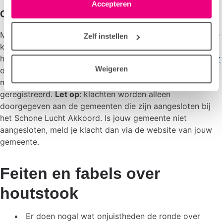
linksonder elke pagina. De lijst met partners is te vinden
Accepteren
Overlast melden
in het tabblad “details”.
Mocht een gesprek niet helpen, dan is het belangrijk om je
Zelf instellen
klacht te melden. Is jouw gemeente aangesloten bij
het
Schone Lucht Akkoord
? Dan kun je via de
Stookwijzer
Weigeren
overlast van houtstook melden. Dit is het landelijke
meldpunt waar alle klachten rond houtrook worden
geregistreerd.
Let op
: klachten worden alleen
doorgegeven aan de gemeenten die zijn aangesloten bij
het Schone Lucht Akkoord. Is jouw gemeente niet
aangesloten, meld je klacht dan via de website van jouw
gemeente.
Feiten en fabels over
houtstook
Er doen nogal wat onjuistheden de ronde over