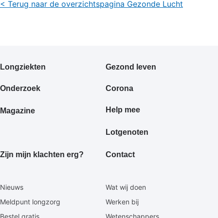
< Terug naar de overzichtspagina Gezonde Lucht
Primair
Longziekten
Gezond leven
footermenu
Onderzoek
Corona
Help mee
Magazine
Lotgenoten
Zijn mijn klachten erg?
Contact
Secundaire
Nieuws
Wat wij doen
footermenu
Meldpunt longzorg
Werken bij
Bestel gratis
Wetenschappers