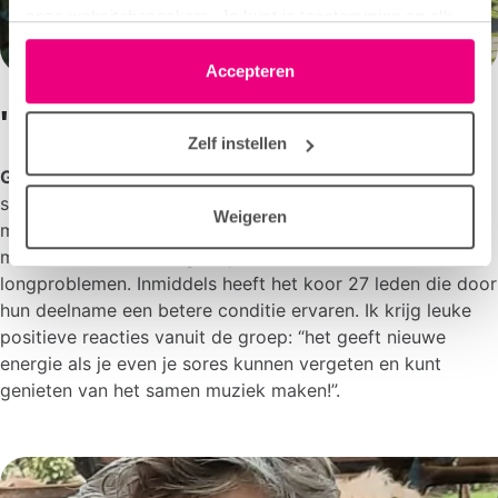
onze websitebezoekers. Je kunt je toestemming op elk
moment wijzigen of intrekken via het cookie-icoontje
linksonder elke pagina. De lijst met partners is te vinden
Accepteren
in het tabblad “details”.
'Ik maak mensen blij'
Zelf instellen
Gertie
begeleidt een zanggroep in Bennekom. ‘Door
samen te werken aan ademtraining en zingen, maak ik
Weigeren
mensen blij! Ik ben gestart met een koortje voor mensen
met astma, COPD, longemfyseem en andere
longproblemen. Inmiddels heeft het koor 27 leden die door
hun deelname een betere conditie ervaren. Ik krijg leuke
positieve reacties vanuit de groep: “het geeft nieuwe
energie als je even je sores kunnen vergeten en kunt
genieten van het samen muziek maken!”.