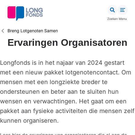
Overslaan
en
naar
Zoeken
Menu
de
inhoud
Kruimelpad
Breng Lotgenoten Samen
gaan
Ervaringen Organisatoren
Longfonds is in het najaar van 2024 gestart
met een nieuw pakket lotgenotencontact. Om
mensen met een longziekte breder te
ondersteunen en beter aan te sluiten hun
wensen en verwachtingen. Het gaat om een
pakket aan fysieke activiteiten die mensen zelf
kunnen organiseren.