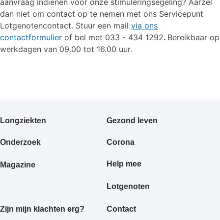
aanvraag indienen voor onze stimuleringsegeling? Aarzel
dan niet om contact op te nemen met ons Servicepunt
Lotgenotencontact.
Stuur een mail
via ons
contactformulier
of bel met 033 - 434 1292
.
Bereikbaar op
werkdagen van 09.00 tot 16.00 uur.
Primair
Longziekten
Gezond leven
footermenu
Onderzoek
Corona
Help mee
Magazine
Lotgenoten
Zijn mijn klachten erg?
Contact