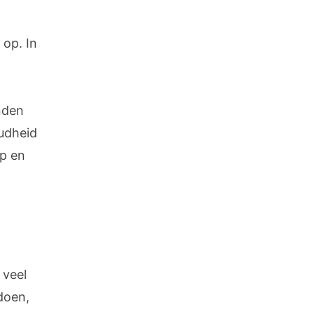
 op. In
nden
udheid
ep en
 veel
doen,