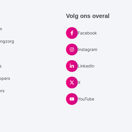
e
Volg ons overal
u
en
Facebook
ongzorg
Instagram
s
LinkedIn
ppers
X
ers
YouTube