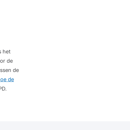
s het
oor de
ussen de
oe de
PD.