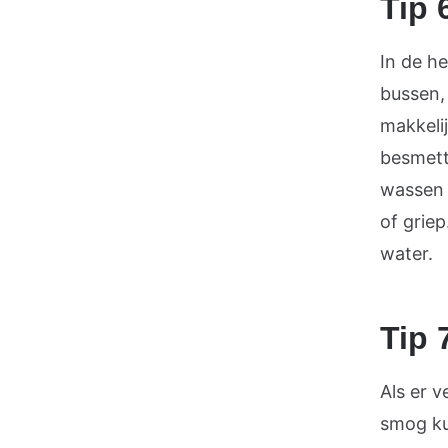
Tip 
In de h
bussen,
makkeli
besmett
wassen 
of grie
water.
Tip 
Als er v
smog kun