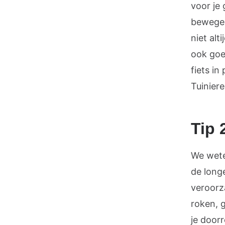
voor je
bewegen 
niet alt
ook goe
fiets in
Tuinier
Tip 
We wete
de long
veroorza
roken, 
je doorr