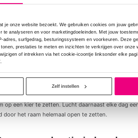
of een blaasinstrument bespelen maken je longen ste
n goede ademhalingsoefeningen. Je verbetert je condi
at je onze website bezoekt. We gebruiken cookies om jouw gebru
. En het is nog leuk ook!
er te analyseren en voor marketingdoeleinden. Met jouw toeste
IP-adres, surfgedrag, besturingssysteem en voorkeuren. Deze 
 tonen, prestaties te meten en inzichten te verkrijgen over onze
zigen of intrekken via het cookie-icoontje linksonder elke pagina
5: zorg voor frisse lucht
.
ucht is heel belangrijk, ook binnenshuis. Zorg dat er t
k en op school 24 uur per dag voldoende wordt geven
Zelf instellen
je door bijvoorbeeld de ventilatieroosters open te ze
m op een kier te zetten. Lucht daarnaast elke dag een
d door het raam helemaal open te zetten.