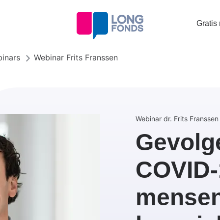
Topta
Gratis
menu
inars
Webinar Frits Franssen
Webinar dr. Frits Franssen
Gevolg
COVID-
mensen