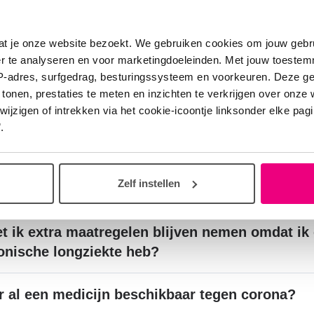
merk dat mijn omgeving steeds soepeler omgaa
maatregelen. Ik voel me hier onzeker bij omdat i
de risicogroep val. Hoe kan ik hiermee omgaan
at je onze website bezoekt. We gebruiken cookies om jouw gebru
er te analyseren en voor marketingdoeleinden. Met jouw toeste
IP-adres, surfgedrag, besturingssysteem en voorkeuren. Deze 
 ik als longpatiënt een hoger risico om corona 
 tonen, prestaties te meten en inzichten te verkrijgen over onze
jgen?
zigen of intrekken via het cookie-icoontje linksonder elke pagina
.
het op dit moment verstandig/veilig genoeg om 
praak met mijn zorgverlener door te laten gaan
Zelf instellen
als tandarts/ziekenhuis/longfunctietest)
t ik extra maatregelen blijven nemen omdat ik
onische longziekte heb?
er al een medicijn beschikbaar tegen corona?