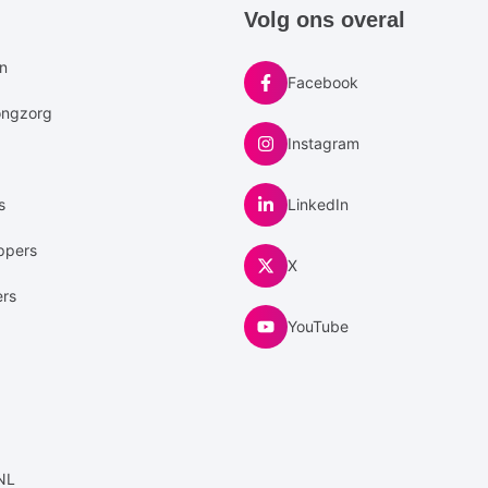
e
Volg ons overal
u
en
Facebook
ongzorg
Instagram
s
LinkedIn
ppers
X
ers
YouTube
NL