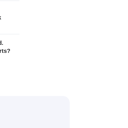
k
d.
rts?