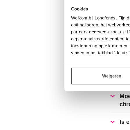
Ik 
Cookies
de 
in 
Welkom bij Longfonds. Fijn d
optimaliseren, het webverke
partners gegevens zoals je 
Heb
gepersonaliseerde content te
kri
toestemming op elk moment wij
vinden in het tabblad “details”
Is 
afs
Weigeren
(zo
Moe
chr
Is 