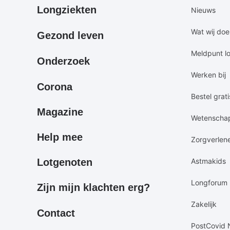
Primair
Secundair
Longziekten
Nieuws
footermenu
footermen
Wat wij do
Gezond leven
Meldpunt l
Onderzoek
Werken bij
Corona
Bestel grati
Magazine
Wetenscha
Help mee
Zorgverlen
Lotgenoten
Astmakids
Longforum
Zijn mijn klachten erg?
Zakelijk
Contact
PostCovid 