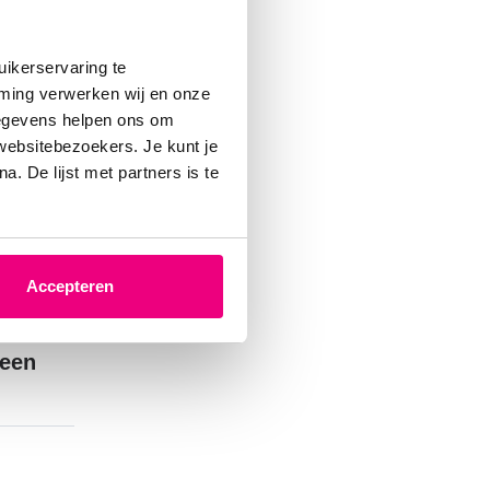
t met
k zelf
?
ikerservaring te
mming verwerken wij en onze
gegevens helpen ons om
te
 websitebezoekers. Je kunt je
. De lijst met partners is te
mijn
?
Accepteren
 een