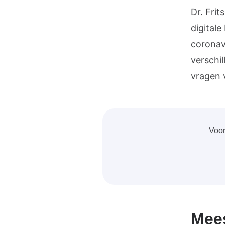
Dr. Fri
digital
coronav
verschi
vragen 
Voor
Mees