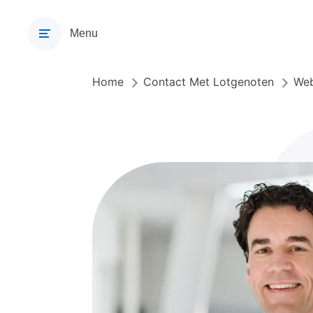
Overslaan
en
Menu
naar
de
inhoud
Home
Contact Met Lotgenoten
Web
Kruimelpad
gaan