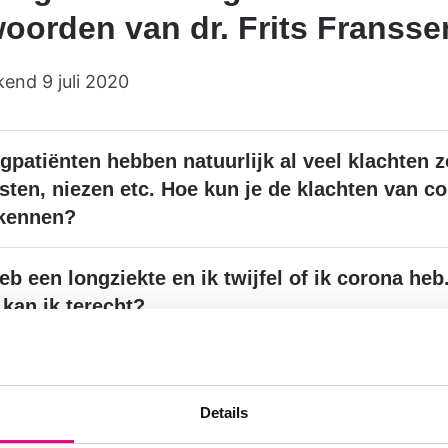
oorden van dr. Frits Fransse
end 9 juli 2020
gpatiënten hebben natuurlijk al veel klachten z
sten, niezen etc. Hoe kun je de klachten van c
kennen?
heb een longziekte en ik twijfel of ik corona heb.
 kan ik terecht?
chermt het dragen van een mondkapje ook teg
ico om corona te krijgen?
Details