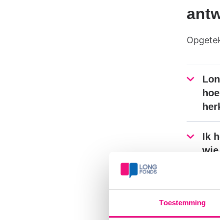
antw
Opgetek
Lon
hoe
her
Ik 
wie
Bes
ris
Toestemming