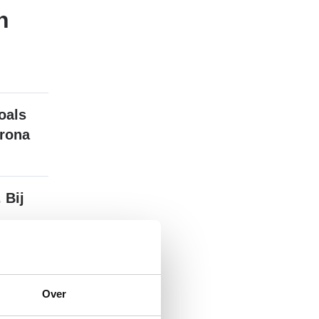
n
oals
orona
 Bij
en het
Over