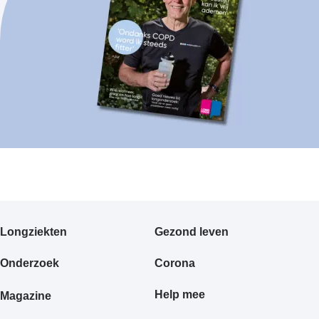
Primair
Longziekten
Gezond leven
footermenu
Onderzoek
Corona
Help mee
Magazine