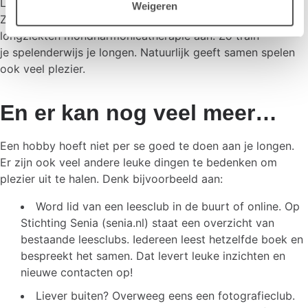
Liever iets bescheidener beginnen? Het Maasstad
Weigeren
Ziekenhuis in Rotterdam biedt speciaal voor mensen met
longziekten mondharmonicatherapie aan. Zo train
je spelenderwijs je longen. Natuurlijk geeft samen spelen
ook veel plezier.
En er kan nog veel meer…
Een hobby hoeft niet per se goed te doen aan je longen.
Er zijn ook veel andere leuke dingen te bedenken om
plezier uit te halen. Denk bijvoorbeeld aan:
Word lid van een leesclub in de buurt of online. Op
Stichting Senia (senia.nl) staat een overzicht van
bestaande leesclubs. Iedereen leest hetzelfde boek en
bespreekt het samen. Dat levert leuke inzichten en
nieuwe contacten op!
Liever buiten? Overweeg eens een fotografieclub.