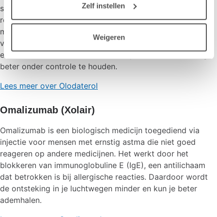
Zelf instellen
spieren rond de luchtwegen door stimuleren van de beta2
receptoren, zodat deze wijder opengaan en de lucht
makkelijker doorstroomt. Olodaterol werkt lang en wordt
Weigeren
vaak gebruikt bij COPD om benauwdheid te verminderen
en aanvallen te voorkomen. Het helpt om de ademhaling
beter onder controle te houden.
Lees meer over Olodaterol
Omalizumab
(Xolair)
Omalizumab is een biologisch medicijn toegediend via
injectie voor mensen met ernstig astma die niet goed
reageren op andere medicijnen. Het werkt door het
blokkeren van immunoglobuline E (IgE), een antilichaam
dat betrokken is bij allergische reacties. Daardoor wordt
de ontsteking in je luchtwegen minder en kun je beter
ademhalen.