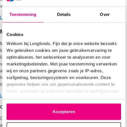
verminderen.
Toestemming
Details
Over
Lees meer over Mepolizumab
Montelukast (Singulair)
Cookies
Montelukast is een medicijn in tabletvorm dat helpt om de
Welkom bij Longfonds. Fijn dat je onze website bezoekt.
luchtwegen rustig te houden. Het blokkeert stoffen in je
We gebruiken cookies om jouw gebruikerservaring te
lichaam die ontstekingen en benauwdheid kunnen
optimaliseren, het webverkeer te analyseren en voor
veroorzaken. Montelukast wordt vaak gebruikt bij astma,
marketingdoeleinden. Met jouw toestemming verwerken
allergieën en andere longziekten. Het helpt klachten zoals
wij en onze partners gegevens zoals je IP-adres,
hoesten, piepen en kortademigheid te verminderen en kan
surfgedrag, besturingssysteem en voorkeuren. Deze
longaanvallen helpen voorkomen.
gegevens helpen ons om gepersonaliseerde content te
tonen, prestaties te meten en inzichten te verkrijgen over
Lees meer over Montelukast
onze websitebezoekers. Je kunt je toestemming op elk
moment wijzigen of intrekken via het cookie-icoontje
Olodaterol (Striverdi)
linksonder elke pagina. De lijst met partners is te vinden
Accepteren
Olodaterol is een inhalatiemedicijn dat helpt om
in het tabblad “details”.
ademhalingsproblemen te verminderen. Het ontspant de