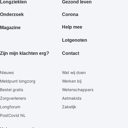
Primair
Longziekten
Gezond leven
footermenu
Onderzoek
Corona
Help mee
Magazine
Lotgenoten
Zijn mijn klachten erg?
Contact
Secundaire
Nieuws
Wat wij doen
footermenu
Meldpunt longzorg
Werken bij
Bestel gratis
Wetenschappers
Zorgverleners
Astmakids
Longforum
Zakelijk
PostCovid NL