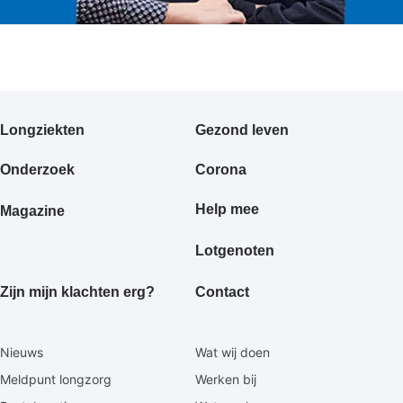
Primair
Longziekten
Gezond leven
footermenu
Onderzoek
Corona
Help mee
Magazine
Lotgenoten
Zijn mijn klachten erg?
Contact
Secundaire
Nieuws
Wat wij doen
footermenu
Meldpunt longzorg
Werken bij