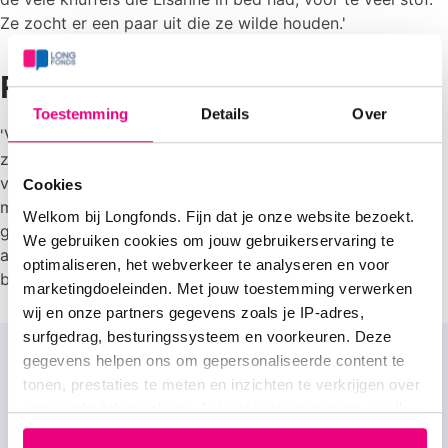
Ze zocht er een paar uit die ze wilde houden.'
Rustig ademen
Toestemming
Details
Over
'Vóór deze veranderingen hoorden we Lisanne piepen als
ze in bed lag, nu ademt ze rustig. Dat is het grootste
verschil. Of dat komt door de aanpassingen in huis, de
Cookies
medicijnen of beide, dat weet ik niet. Al met al gaat het
Welkom bij Longfonds. Fijn dat je onze website bezoekt.
gewoon goed en staan we er nuchter in. Voor ons is haar
We gebruiken cookies om jouw gebruikerservaring te
astma gelukkig niet iets heel groots dat ons leven
optimaliseren, het webverkeer te analyseren en voor
beheerst.’
marketingdoeleinden. Met jouw toestemming verwerken
wij en onze partners gegevens zoals je IP-adres,
surfgedrag, besturingssysteem en voorkeuren. Deze
Weg met huisstofmijt
gegevens helpen ons om gepersonaliseerde content te
tonen, prestaties te meten en inzichten te verkrijgen over
onze websitebezoekers. Je kunt je toestemming op elk
Allergisch voor huisstofmijt? Hoe goed je ook
moment wijzigen of intrekken via het cookie-icoontje
schoonmaakt, stof en huisstofmijt is moeilijk te