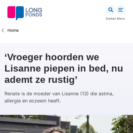
Overslaan
en
naar
Zoeken
Menu
de
inhoud
Kruimelpad
Home
gaan
‘Vroeger hoorden we
Lisanne piepen in bed, nu
ademt ze rustig’
Renate is de moeder van Lisanne (13) die astma,
allergie en eczeem heeft.