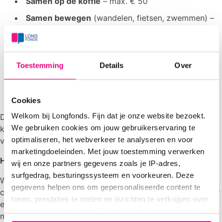
Samen op de koffie
– max. € 50
Samen bewegen
(wandelen, fietsen, zwemmen) –
max. € 50
Samen zingen of muziek maken
– max. € 200
Samen eropuit
– max. € 200
Toestemming
Details
Over
Samen spelletjes doen
– max. € 200
Themabijeenkomsten
– max. € 200
Cookies
Welkom bij Longfonds. Fijn dat je onze website bezoekt.
De bijdrage kun je gebruiken voor kosten zoals zaalhuur,
We gebruiken cookies om jouw gebruikerservaring te
koffie/thee, werving en promotie, materialen, vergoeding
optimaliseren, het webverkeer te analyseren en voor
van een gastspreker of begeleider, en organisatiekosten.
marketingdoeleinden. Met jouw toestemming verwerken
Hoe vraag je het aan?
wij en onze partners gegevens zoals je IP-adres,
surfgedrag, besturingssysteem en voorkeuren. Deze
Wil je meer weten of een aanvraag indienen? Neem dan
gegevens helpen ons om gepersonaliseerde content te
contact op met ons Servicepunt Lotgenotencontact.
Stuur
tonen, prestaties te meten en inzichten te verkrijgen over
een e-mail naar
lotgenotencontact@longfonds.nl
of bel
onze websitebezoekers. Je kunt je toestemming op elk
met
(033) 434 1292