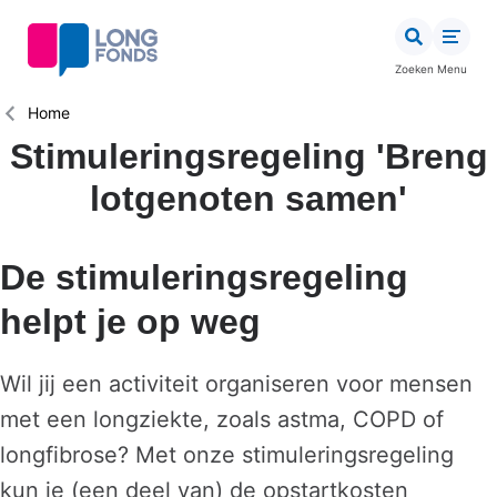
Overslaan
en
naar
Zoeken
Menu
de
inhoud
Kruimelpad
Home
gaan
Stimuleringsregeling 'Breng
lotgenoten samen'
De stimuleringsregeling
helpt je op weg
Wil jij een activiteit organiseren voor mensen
met een longziekte, zoals astma, COPD of
longfibrose? Met onze stimuleringsregeling
kun je (een deel van) de opstartkosten