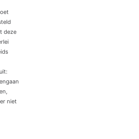
moet
steld
ft deze
rlei
ids
uit:
egengaan
en,
er niet