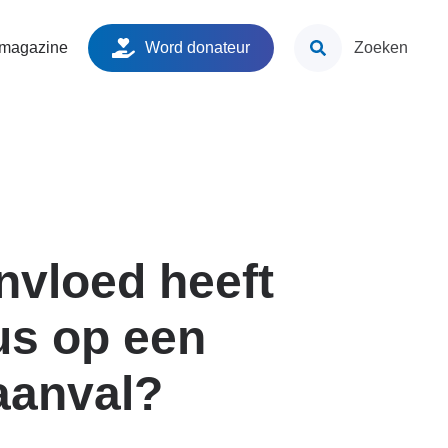
ken
 magazine
Word donateur
Zoeken
nvloed heeft
us op een
aanval?