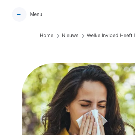
Overslaan
en
Menu
naar
de
inhoud
Home
Nieuws
Welke Invloed Heeft
Kruimelpad
gaan