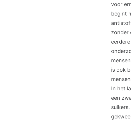
voor er
begint 
antisto
zonder 
eerdere
onderzo
mensen n
is ook 
mensen m
In het 
een zwa
suikers
gekweek