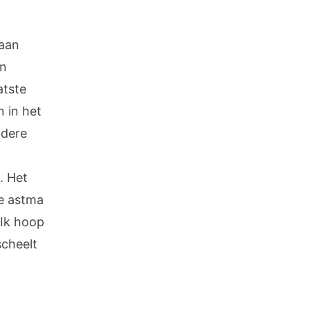
aan
an
atste
 in het
ndere
. Het
ge astma
 Ik hoop
scheelt