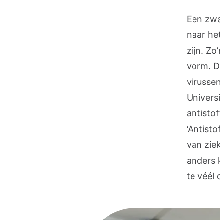
Een zw
naar he
zijn. Zo
vorm. De
virusse
Univers
antistof
‘Antisto
van zie
anders 
te véél