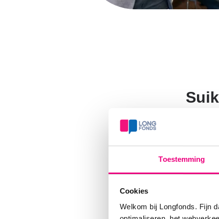
Suik
De anti
denkt Ho
daar ga
Toestemming
antistof
antistof
Cookies
bepalen
Welkom bij Longfonds. Fijn d
Met and
optimaliseren, het webverke