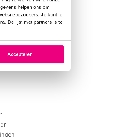
gegevens helpen ons om
ken.’ In
 websitebezoekers. Je kunt je
en die
. De lijst met partners is te
suikers
k. Vooral
tstaat.
Accepteren
binnen.
ek? Dit
an
oor
vinden