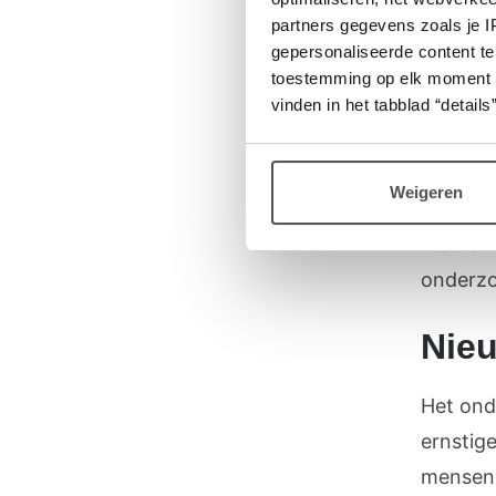
partners gegevens zoals je 
suikers 
gepersonaliseerde content te
haar on
toestemming op elk moment wij
ontstaa
vinden in het tabblad “details”
op antis
omdat w
Weigeren
Of zoal
Waarom 
onderzo
Nie
Het ond
ernstige
mensen 