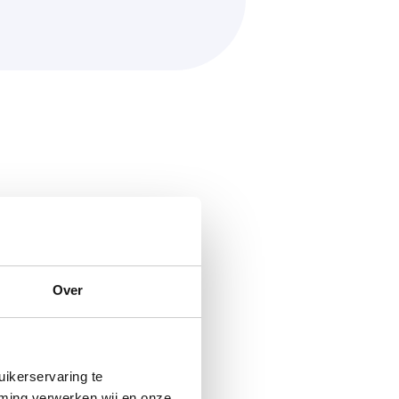
eel,
nval,
e op de
Over
s op
 En ze
e dat?
ikerservaring te
eze
mming verwerken wij en onze