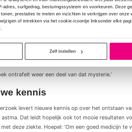
IP-adres, surfgedrag, besturingssysteem en voorkeuren. Deze 
leidt tot een zware astma-aanval? Dat ga ik onderzoe
 tonen, prestaties te meten en inzichten te verkrijgen over onze
derzoek kijkt Hoepel dus naar ernstige astma-aanvall
zigen of intrekken via het cookie-icoontje linksonder elke pagina
n door een virusinfectie. Ze onderzoekt welke rol de 
.
toffen daarbij spelen. Het is een belangrijk onderzoe
e nog steeds niet goed weten hoe ernstige astma on
Zelf instellen
s Hoepel zegt: ‘Iedereen krijgt verkoudheidsvirussen 
merkt de één er niets van en wordt de ander heel zi
ek ontrafelt weer een deel van dat mysterie.’
uwe kennis
erzoek levert nieuwe kennis op over het ontstaan v
 astma. Dat leidt hopelijk ook tot mooie resultaten v
met deze ziekte. Hoepel: ‘Om een goed medicijn te 