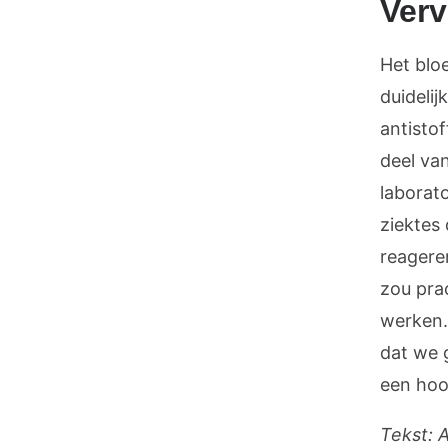
Ver
Het blo
duidelij
antistof
deel va
laborato
ziektes
reageren
zou prac
werken.
dat we 
een hoop
Tekst: 