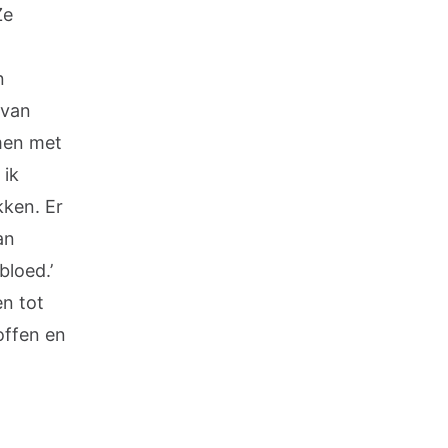
Ze
n
 van
amen met
 ik
kken. Er
an
bloed.’
en tot
offen en