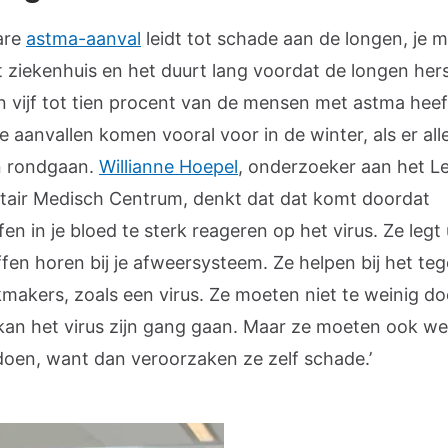
are
astma-aanval
leidt tot schade aan de longen, je 
t ziekenhuis en het duurt lang voordat de longen her
’n vijf tot tien procent van de mensen met astma hee
 aanvallen komen vooral voor in de winter, als er alle
n rondgaan.
Willianne Hoepel
, onderzoeker aan het Le
itair Medisch Centrum, denkt dat dat komt doordat
fen in je bloed te sterk reageren op het virus. Ze legt 
ffen horen bij je afweersysteem. Ze helpen bij het t
kmakers, zoals een virus. Ze moeten niet te weinig do
kan het virus zijn gang gaan. Maar ze moeten ook we
 doen, want dan veroorzaken ze zelf schade.’