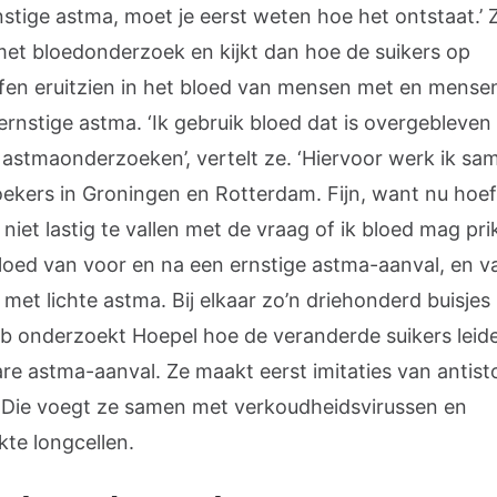
nstige astma, moet je eerst weten hoe het ontstaat.’ 
met bloedonderzoek en kijkt dan hoe de suikers op
ffen eruitzien in het bloed van mensen met en mense
ernstige astma. ‘Ik gebruik bloed dat is overgebleven
 astmaonderzoeken’, vertelt ze. ‘Hiervoor werk ik s
ekers in Groningen en Rotterdam. Fijn, want nu hoef
iet lastig te vallen met de vraag of ik bloed mag pri
bloed van voor en na een ernstige astma-aanval, en v
et lichte astma. Bij elkaar zo’n driehonderd buisjes 
lab onderzoekt Hoepel hoe de veranderde suikers leid
re astma-aanval. Ze maakt eerst imitaties van antist
. Die voegt ze samen met verkoudheidsvirussen en
te longcellen.