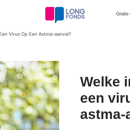
Topta
Gratis
menu
 Een Virus Op Een Astma-aanval?
Welke i
een vir
astma-