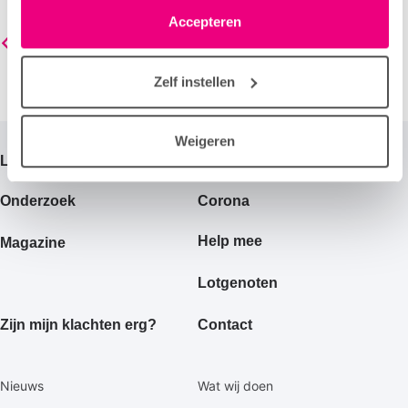
linksonder elke pagina. De lijst met partners is te vinden
Accepteren
Terug naar nieuwsoverzicht
in het tabblad “details”.
Zelf instellen
Weigeren
Primair
Longziekten
Gezond leven
footermenu
Onderzoek
Corona
Help mee
Magazine
Lotgenoten
Zijn mijn klachten erg?
Contact
Secundaire
Nieuws
Wat wij doen
footermenu