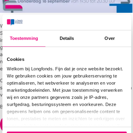
Wij organiseren dit webinar in samenwerking met C-
Support en Beatrixoord Arbeid. Vanuit verschillende
Toestemming
Details
Over
invalshoeken worden ervaringen, informatie en tips
gedeeld. Sprekers zijn: Nynke de Jong -
arbeidsdeskundige bij Beatrixoord Arbeid, Diana ter Mull -
Cookies
nazorgadviseur bij C-support en John Moran -
ervaringsdeskundige.
Welkom bij Longfonds. Fijn dat je onze website bezoekt.
We gebruiken cookies om jouw gebruikerservaring te
Om mee te doen heb je alleen een computer, tablet of
optimaliseren, het webverkeer te analyseren en voor
smartphone nodig. Het webinar is later ook terug te kijken
marketingdoeleinden. Met jouw toestemming verwerken
via
coronaplein.nu
.
wij en onze partners gegevens zoals je IP-adres,
surfgedrag, besturingssysteem en voorkeuren. Deze
Ben je geïnteresseerd?
gegevens helpen ons om gepersonaliseerde content te
tonen, prestaties te meten en inzichten te verkrijgen over
Meld je gratis aan
onze websitebezoekers. Je kunt je toestemming op elk
moment wijzigen of intrekken via het cookie-icoontje