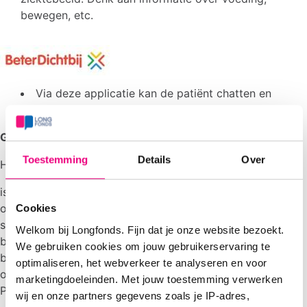
bewegen, etc.
Via deze applicatie kan de patiënt chatten en
beeldbellen met de verpleegkundig telecoach
Gezondheidsgesprek
Toestemming
Details
Over
Het gezondheidsgesprek
is ondersteunend door met de patiënt in gesprek te gaan
over hun gezondheid en samen gezondheidsdoelen op te
Cookies
stellen. Dit kan zijn op het gebied van voeding en
Welkom bij Longfonds. Fijn dat je onze website bezoekt.
bewegen maar ook andere zaken die hun gezondheid
We gebruiken cookies om jouw gebruikerservaring te
beïnvloeden. Hierbij kan gebruik worden gemaakt van
optimaliseren, het webverkeer te analyseren en voor
onderstaande vragenlijst uit het spinnenweb van Mijn
marketingdoeleinden. Met jouw toestemming verwerken
Positieve gezondheid.
wij en onze partners gegevens zoals je IP-adres,