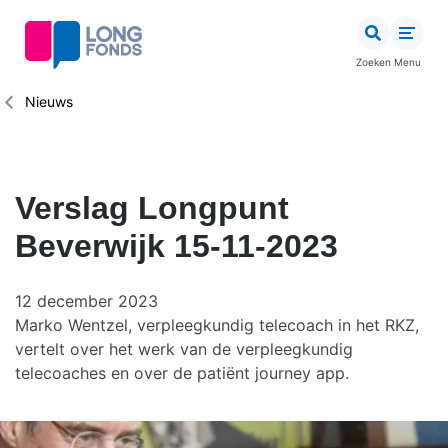
Overslaan
en
naar
Zoeken
Menu
de
inhoud
Kruimelpad
Nieuws
gaan
Verslag Longpunt
Beverwijk 15-11-2023
12 december 2023
Marko Wentzel, verpleegkundig telecoach in het RKZ,
vertelt over het werk van de verpleegkundig
telecoaches en over de patiënt journey app.