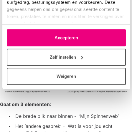
surfgedrag, besturingssysteem en voorkeuren. Deze
gegevens helpen ons om gepersonaliseerde content te
tonen, prestaties te meten en inzichten te verkrijgen over
onze websitebezoekers. Je kunt je toestemming op elk
moment wijzigen of intrekken via het cookie-icoontje
linksonder elke pagina. De lijst met partners is te vinden
Accepteren
in het tabblad “details”.
Zelf instellen
Weigeren
Gaat om 3 elementen:
De brede blik naar binnen - ‘Mijn Spinnenweb’
Het ‘andere gesprek’ - Wat is voor jou echt