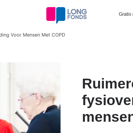
Topta
Gratis
menu
eding Voor Mensen Met COPD
Ruimer
fysiove
mense