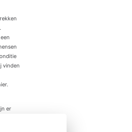
prekken
.
 een
 mensen
onditie
j vinden
ier.
jn er
ondheid
gebied