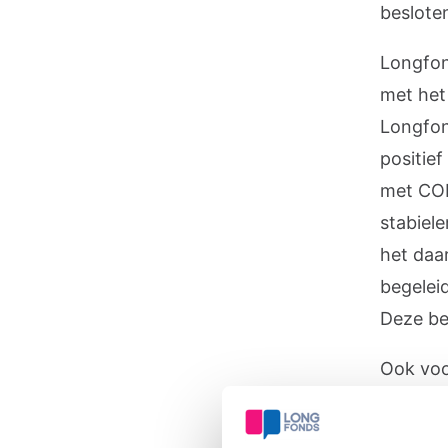
beslote
Longfon
met het
Longfond
positie
met COP
stabiel
het daar
begeleid
Deze bes
Ook voo
aanwijz
en kwal