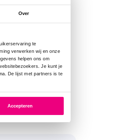
Over
ikerservaring te
nuari
mming verwerken wij en onze
goed
gegevens helpen ons om
 websitebezoekers. Je kunt je
met de
. De lijst met partners is te
D.
 dan
Accepteren