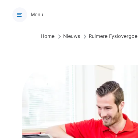
Overslaan
en
Menu
naar
de
inhoud
Home
Nieuws
Ruimere Fysiovergo
Kruimelpad
gaan