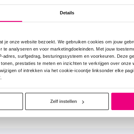
men met onze partners.
Details
verandert er?
at je onze website bezoekt. We gebruiken cookies om jouw gebru
met COPD stadium Gold 2 of hoger krijgen vanaf 1 ja
er te analyseren en voor marketingdoeleinden. Met jouw toeste
le fysiotherapie- en oefentherapiebehandelingen ver
IP-adres, surfgedrag, besturingssysteem en voorkeuren. Deze 
 tonen, prestaties te meten en inzichten te verkrijgen over onze
de basisverzekering. De zorgverlener bepaalt samen 
zigen of intrekken via het cookie-icoontje linksonder elke pagina
hoeveel behandelingen er nodig zijn. Dit doet de
.
lener op basis van de
richtlijn voor fysiotherapie COP
 weten wat deze verandering voor jou betekent? Neem
Zelf instellen
 op met je zorgverlener of zorgverzekeraar.