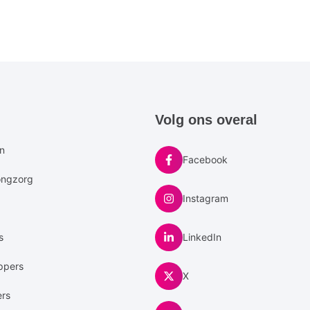
e
Volg ons overal
u
en
Facebook
ongzorg
Instagram
s
LinkedIn
ppers
X
ers