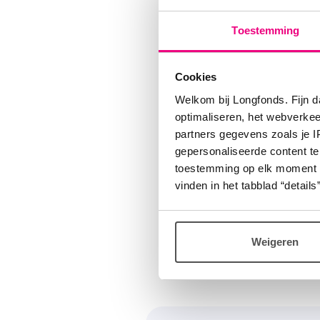
bij, sa
Toestemming
Wat 
Cookies
Welkom bij Longfonds. Fijn d
Mensen 
optimaliseren, het webverke
2025 al
partners gegevens zoals je 
gepersonaliseerde content te
vanuit 
toestemming op elk moment wij
patiënt 
vinden in het tabblad “details”
zorgver
Wil jij
Weigeren
contact