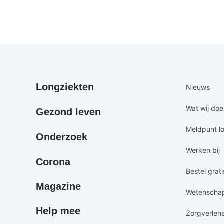
Primair
Secundair
Longziekten
Nieuws
footermenu
footermen
Wat wij do
Gezond leven
Meldpunt l
Onderzoek
Werken bij
Corona
Bestel grati
Magazine
Wetenscha
Help mee
Zorgverlen