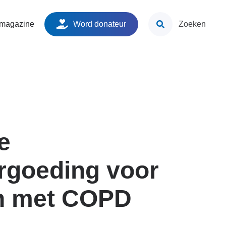
ken
 magazine
Word donateur
Zoeken
e
rgoeding voor
n met COPD