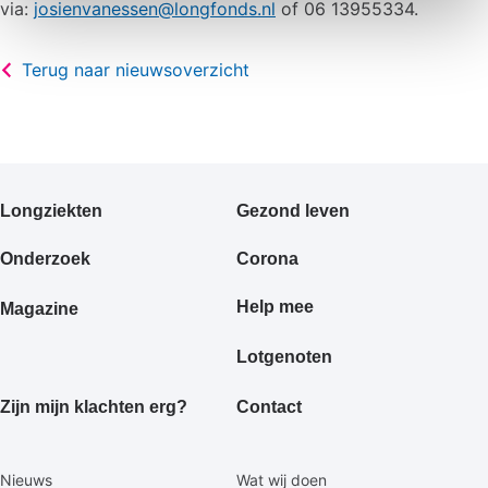
via:
josienvanessen@longfonds.nl
of 06 13955334.
Terug naar nieuwsoverzicht
Primair
Longziekten
Gezond leven
footermenu
Onderzoek
Corona
Help mee
Magazine
Lotgenoten
Zijn mijn klachten erg?
Contact
Secundaire
Nieuws
Wat wij doen