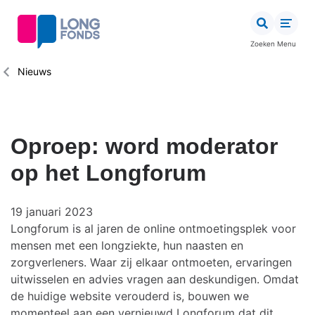
Overslaan
en
naar
Zoeken
Menu
de
inhoud
Kruimelpad
Nieuws
gaan
Oproep: word moderator
op het Longforum
19 januari 2023
Longforum is al jaren de online ontmoetingsplek voor
mensen met een longziekte, hun naasten en
zorgverleners. Waar zij elkaar ontmoeten, ervaringen
uitwisselen en advies vragen aan deskundigen. Omdat
de huidige website verouderd is, bouwen we
momenteel aan een vernieuwd Longforum dat dit