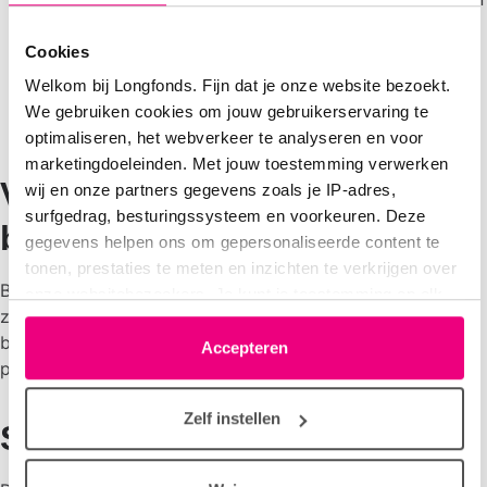
in de palliatieve fase.
Cookies
De aanbevolen diagnostiek en de onderwerpen die
Welkom bij Longfonds. Fijn dat je onze website bezoekt.
met de patiënt besproken kunnen worden.
We gebruiken cookies om jouw gebruikerservaring te
Behandelmogelijkheden.
optimaliseren, het webverkeer te analyseren en voor
marketingdoeleinden. Met jouw toestemming verwerken
Voor wie zijn deze richtlijnen
wij en onze partners gegevens zoals je IP-adres,
surfgedrag, besturingssysteem en voorkeuren. Deze
bedoeld?
gegevens helpen ons om gepersonaliseerde content te
tonen, prestaties te meten en inzichten te verkrijgen over
Beide richtlijnen zijn bedoeld voor longartsen en andere
onze websitebezoekers. Je kunt je toestemming op elk
zorgverleners in het ziekenhuis die volwassenen
moment wijzigen of intrekken via het cookie-icoontje
behandelen met chronische hoest of hoestklachten in de
linksonder elke pagina. De lijst met partners is te vinden
Accepteren
palliatieve fase.
in het tabblad “details”.
Zelf instellen
Samenwerking