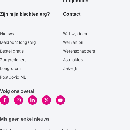
Lotgenoten
Zijn mijn klachten erg?
Contact
Secundaire
Nieuws
Wat wij doen
footermenu
Meldpunt longzorg
Werken bij
Bestel gratis
Wetenschappers
Zorgverleners
Astmakids
Longforum
Zakelijk
PostCovid NL
Volg ons overal
Mis geen enkel nieuws