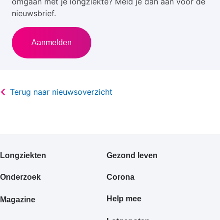
omgaan met je longziekte? Meld je dan aan voor de
nieuwsbrief.
Aanmelden
Terug naar nieuwsoverzicht
Primair
Longziekten
Gezond leven
footermenu
Onderzoek
Corona
Help mee
Magazine