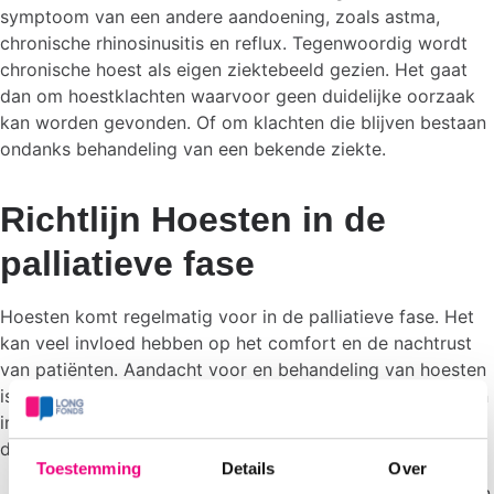
symptoom van een andere aandoening, zoals astma,
chronische rhinosinusitis en reflux. Tegenwoordig wordt
chronische hoest als eigen ziektebeeld gezien. Het gaat
dan om hoestklachten waarvoor geen duidelijke oorzaak
kan worden gevonden. Of om klachten die blijven bestaan
ondanks behandeling van een bekende ziekte.
Richtlijn Hoesten in de
palliatieve fase
Hoesten komt regelmatig voor in de palliatieve fase. Het
kan veel invloed hebben op het comfort en de nachtrust
van patiënten. Aandacht voor en behandeling van hoesten
is daarom belangrijk voor de levenskwaliteit van patiënten
in de palliatieve fase. In de vernieuwde richtlijn Hoesten in
de palliatieve fase vind je onder meer:
Toestemming
Details
Over
De achtergrond en mogelijke oorzaken van hoesten