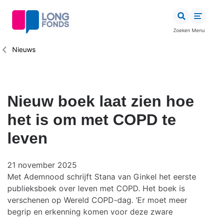
Overslaan
en
naar
Zoeken
Menu
de
inhoud
Kruimelpad
Nieuws
gaan
Nieuw boek laat zien hoe
het is om met COPD te
leven
21 november 2025
Met Ademnood schrijft Stana van Ginkel het eerste
publieksboek over leven met COPD. Het boek is
verschenen op Wereld COPD-dag. ‘Er moet meer
begrip en erkenning komen voor deze zware