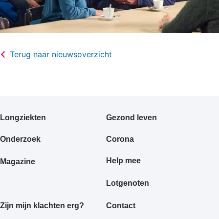
Terug naar nieuwsoverzicht
Primair
Longziekten
Gezond leven
footermenu
Onderzoek
Corona
Help mee
Magazine
Lotgenoten
Zijn mijn klachten erg?
Contact