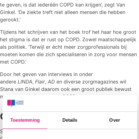
te geven, is dat iederéén COPD kan krijgen’, zegt Van
Ginkel. ‘De ziekte treft niet alleen mensen die hebben
gerookt.’
Tijdens het schrijven van het boek trof het haar hoe groot
het stigma is dat er rust op COPD. Zowel maatschappelijk
als politiek. ‘Terwijl er écht meer zorgprofessionals bij
moeten komen die zich specialiseren in zorg voor mensen
met COPD.’
Door het geven van interviews in onder
andere
LINDA
,
Flair
,
AD
en diverse zorgmagazines wil
Stana van Ginkel daarom ook een groot publiek bewust
maken van de impact van COPD.
COPD Huis JAN
Toestemming
Details
Over
Stana van Ginkel is de initiatiefnemer en oprichter van
COPD Huis Jan. COPD Huis JAN werkt aan een plek waar