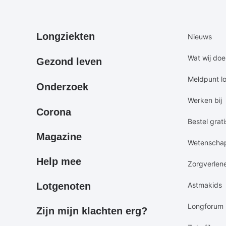
Primair
Secundair
Longziekten
Nieuws
footermenu
footermen
Wat wij do
Gezond leven
Meldpunt l
Onderzoek
Werken bij
Corona
Bestel grati
Magazine
Wetenscha
Help mee
Zorgverlen
Lotgenoten
Astmakids
Longforum
Zijn mijn klachten erg?