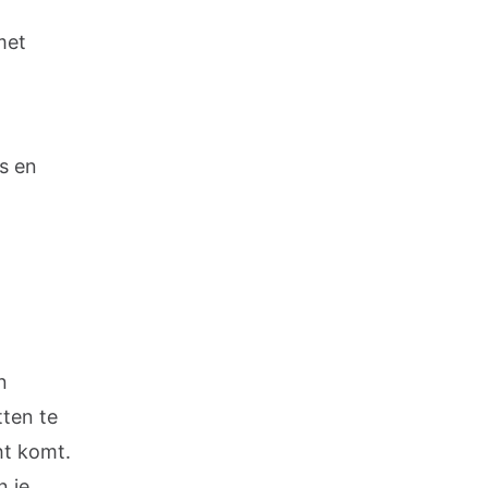
met
s en
n
ten te
cht komt.
n je