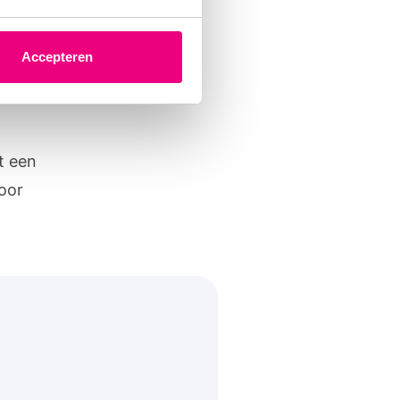
voren
Accepteren
t een
oor