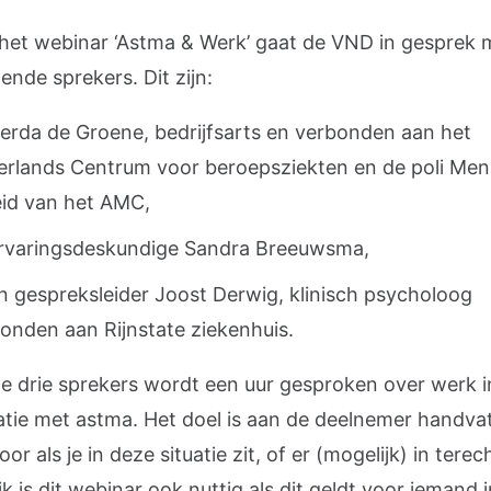
 het webinar ‘Astma & Werk’ gaat de VND in gesprek 
lende sprekers. Dit zijn:
erda de Groene, bedrijfsarts en verbonden aan het
rlands Centrum voor beroepsziekten en de poli Men
id van het AMC,
rvaringsdeskundige Sandra Breeuwsma,
n gespreksleider Joost Derwig, klinisch psycholoog
onden aan Rijnstate ziekenhuis.
e drie sprekers wordt een uur gesproken over werk i
tie met astma. Het doel is aan de deelnemer handvat
or als je in deze situatie zit, of er (mogelijk) in tere
jk is dit webinar ook nuttig als dit geldt voor iemand i