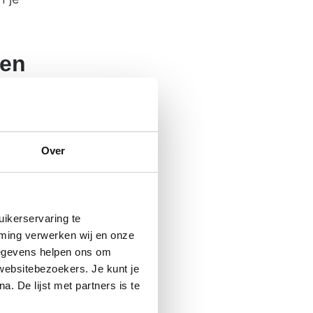
den
ensdag
eer een
Over
ikerservaring te
mming verwerken wij en onze
gegevens helpen ons om
 websitebezoekers. Je kunt je
. De lijst met partners is te