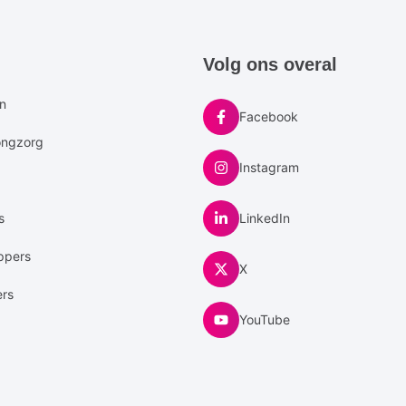
e
Volg ons overal
u
en
Facebook
ongzorg
Instagram
s
LinkedIn
ppers
X
ers
YouTube