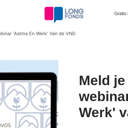
Topta
Gratis
menu
binar 'Astma En Werk' Van de VND
Meld je
webina
Werk' 