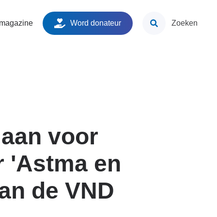
ken
 magazine
Word donateur
Zoeken
 aan voor
r 'Astma en
van de VND