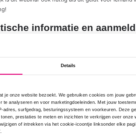
ng!
tische informatie en aanmel
inar ‘Astma & Werk’ van de VND vindt plaats op wo
t. De begintijd is 20.00 uur. Het webinar duurt ongev
lname is gratis.
Details
at je onze website bezoekt. We gebruiken cookies om jouw gebru
er te analyseren en voor marketingdoeleinden. Met jouw toeste
melden voor het webinar
IP-adres, surfgedrag, besturingssysteem en voorkeuren. Deze 
 tonen, prestaties te meten en inzichten te verkrijgen over onze
zigen of intrekken via het cookie-icoontje linksonder elke pagina
.