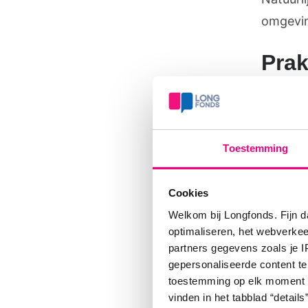
omgevi
Prak
Het web
10 maar
uur. Dee
Toestemming
Cookies
Welkom bij Longfonds. Fijn d
optimaliseren, het webverke
Aan
partners gegevens zoals je 
gepersonaliseerde content te
toestemming op elk moment wij
vinden in het tabblad “details”