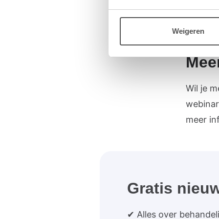
Heb je 
Weigeren
een lin
Mee
Wil je 
webinar
meer in
Gratis nieuw
✔ Alles over behandel