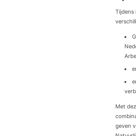
Tijdens
verschil
G
Nede
Arbe
e
e
verb
Met dez
combina
geven vo
Natuurli