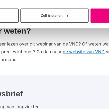
je aangemeld? Dan ontvang je een paar dagen van te
Zelf instellen
k waarmee je het webinar kunt bijwonen.
r weten?
meer lezen over dit webinar van de VND? Of weten wa
 precies inhoudt? Ga dan naar
de website van VND
v
formatie.
sbrief
ing van longziekten