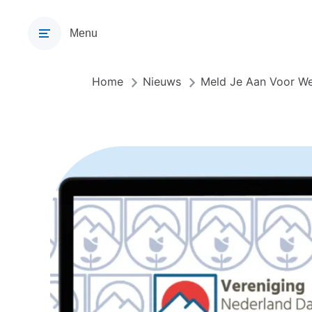
Overslaan
en
Menu
naar
de
inhoud
Home
Nieuws
Meld Je Aan Voor We
Kruimelpad
gaan