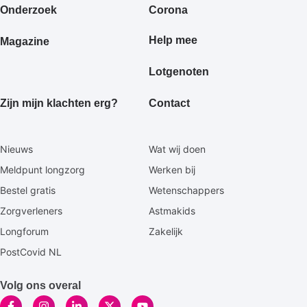
Onderzoek
Corona
Help mee
Magazine
Lotgenoten
Zijn mijn klachten erg?
Contact
Secundaire
Nieuws
Wat wij doen
footermenu
Meldpunt longzorg
Werken bij
Bestel gratis
Wetenschappers
Zorgverleners
Astmakids
Longforum
Zakelijk
PostCovid NL
Volg ons overal