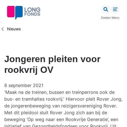
Overslaan
en
naar
Zoeken
Menu
de
inhoud
Kruimelpad
Nieuws
gaan
Jongeren pleiten voor
rookvrij OV
8 september 2021
'Maak na de treinen, bussen en treinperrons ook de
bus- en tramhaltes rookvrij.' Hiervoor pleit Rover Jong,
de jongerenbeweging van reizigersvereniging Rover.
Met dit pleidooi sluit Rover Jong zich aan bij de
beweging ‘Op weg naar een Rookvrije Generatie’, een
initiatief van Gezondheidsfondsen voor Rookvrij. Uit