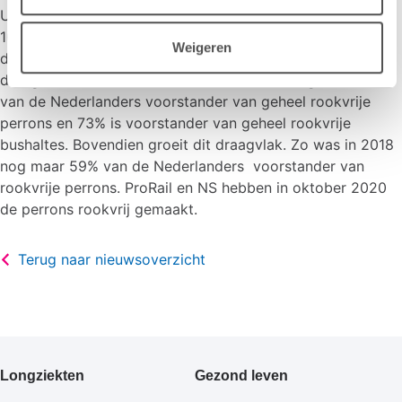
Uit een peiling van onderzoeksbureau Kantar Public onder
1067 Nederlanders van 18 jaar en ouder in opdracht van
Weigeren
de Gezondheidsfondsen voor Rookvrij blijkt dat er veel
draagvlak is voor het voorstel van Rover Jong. Zo is 75%
van de Nederlanders voorstander van geheel rookvrije
perrons en 73% is voorstander van geheel rookvrije
bushaltes. Bovendien groeit dit draagvlak. Zo was in 2018
nog maar 59% van de Nederlanders voorstander van
rookvrije perrons. ProRail en NS hebben in oktober 2020
de perrons rookvrij gemaakt.
Terug naar nieuwsoverzicht
Primair
Longziekten
Gezond leven
footermenu