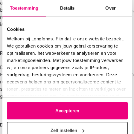
alle gemeenten en provincies op bus- en tramhaltes, maar
Toestemming
Details
Over
bijvoorbeeld ook de looproutes tussen bushalte en station,
rookvrij te maken zodat het hele OV in Nederland rookvrij
is'.
Cookies
Welkom bij Longfonds. Fijn dat je onze website bezoekt.
We gebruiken cookies om jouw gebruikerservaring te
Rookvrije Generatie
optimaliseren, het webverkeer te analyseren en voor
marketingdoeleinden. Met jouw toestemming verwerken
De
Rookvrije Generatie
is een initiatief van Longfonds,
wij en onze partners gegevens zoals je IP-adres,
Hartstichting en KWF. Met als doel kinderen de kans geven
surfgedrag, besturingssysteem en voorkeuren. Deze
rookvrij op te groeien en hen te beschermen tegen de
gegevens helpen ons om gepersonaliseerde content te
schadelijke gevolgen van (mee)roken en de verleiding te
tonen, prestaties te meten en inzichten te verkrijgen over
gaan roken.
onze websitebezoekers. Je kunt je toestemming op elk
moment wijzigen of intrekken via het cookie-icoontje
linksonder elke pagina. De lijst met partners is te vinden
Accepteren
in het tabblad “details”.
Draagvlakonderzoek
Zelf instellen