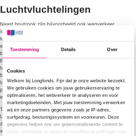
Luchtvluchtelingen
Naast houtrook zijn bijvoorbeeld ook wegverkeer,
industrie en intensieve veehouderij veroorzakers van
luchtvervuiling. Maar liefst een kwart van alle mensen met
een longziekte heeft wekelijks last van luchtvervuiling,
Toestemming
Details
Over
blijkt uit cijfers van onderzoeksinstituut Nivel (
factsheet
).
Bij twee op de drie mensen met een longziekte leidt
luchtvervuiling tot gezondheidsklachten zoals
Cookies
benauwdheid, hoesten, geprikkelde slijmvliezen of een
Welkom bij Longfonds. Fijn dat je onze website bezoekt.
lagere longfunctie. Eén op de acht longpatiënten (12
We gebruiken cookies om jouw gebruikerservaring te
procent) overweegt vanwege slechte luchtkwaliteit wel
optimaliseren, het webverkeer te analyseren en voor
eens te verhuizen.
marketingdoeleinden. Met jouw toestemming verwerken
‘Dit is echt zorgelijk’, zegt directeur Michael Rutgers van
wij en onze partners gegevens zoals je IP-adres,
Longfonds. ‘Het gaat hier om tienduizenden mensen die
surfgedrag, besturingssysteem en voorkeuren. Deze
zoveel last hebben van luchtvervuiling dat ze zouden
gegevens helpen ons om gepersonaliseerde content te
willen verhuizen naar gezonde lucht. We hebben dus te
tonen, prestaties te meten en inzichten te verkrijgen over