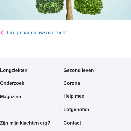
Terug naar nieuwsoverzicht
Primair
Longziekten
Gezond leven
footermenu
Onderzoek
Corona
Help mee
Magazine
Lotgenoten
Zijn mijn klachten erg?
Contact