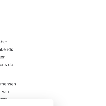
mber
eekends
gen
dens de
r mensen
n van
ssen