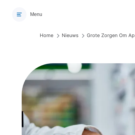
Overslaan
en
Menu
naar
de
inhoud
Home
Nieuws
Grote Zorgen Om Ap
Kruimelpad
gaan