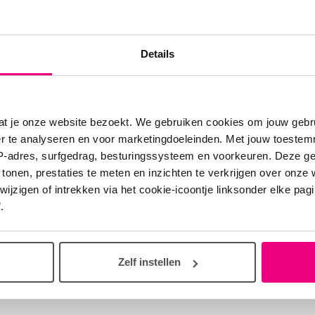
zakelijke medicijnen kan direct leiden tot
eidsproblemen of verergering van bestaande klachte
venop de stress en onzekerheid die mensen met ee
Details
kte al ervaren door de bestaande medicijntekorten.
ëntenfederatie roept, ook namens Longfonds, alle be
at je onze website bezoekt. We gebruiken cookies om jouw gebru
n met klem op om snel tot een oplossing te komen.
er te analyseren en voor marketingdoeleinden. Met jouw toeste
IP-adres, surfgedrag, besturingssysteem en voorkeuren. Deze 
 tonen, prestaties te meten en inzichten te verkrijgen over onze
 geding
zigen of intrekken via het cookie-icoontje linksonder elke pagina
.
geversvereniging van openbare apotheken heeft een
aangespannen om de aangekondigde staking van de 
Zelf instellen
. Dit kort geding dient vandaag, donderdag 19 decemb
 media in de gaten voor de uitspraak van dit kort ge