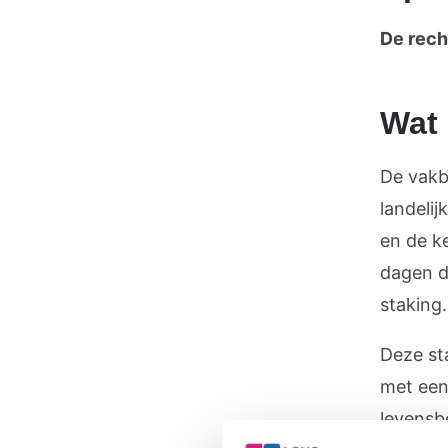
De rech
Wat 
De vakb
landeli
en de k
dagen di
staking.
Deze st
met een
levensb