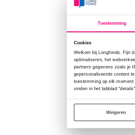
van nood
gezondh
komt bo
Toestemming
longzie
Cookies
De Pati
Welkom bij Longfonds. Fijn d
partije
optimaliseren, het webverke
partners gegevens zoals je 
gepersonaliseerde content te
Kort
toestemming op elk moment wij
vinden in het tabblad “details”
De werk
geding 
Weigeren
krijgen
Houd de