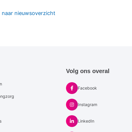
 naar nieuwsoverzicht
e
Volg ons overal
u
en
Facebook
ongzorg
Instagram
s
LinkedIn