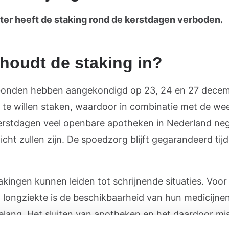
ter heeft de staking rond de kerstdagen verboden.
houdt de staking in?
onden hebben aangekondigd op 23, 24 en 27 dece
jk te willen staken, waardoor in combinatie met de w
erstdagen veel openbare apotheken in Nederland ne
cht zullen zijn.
De spoedzorg blijft gegarandeerd tij
akingen kunnen leiden tot schrijnende situaties. Voo
 longziekte is de beschikbaarheid van hun medicijne
elang. Het sluiten van apotheken en het daardoor mi