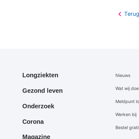
Terug
Primair
Secundair
Longziekten
Nieuws
footermenu
footermen
Wat wij do
Gezond leven
Meldpunt l
Onderzoek
Werken bij
Corona
Bestel grati
Magazine