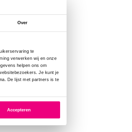
n. Dit
n
Over
trokken
ikerservaring te
mming verwerken wij en onze
gegevens helpen ons om
 websitebezoekers. Je kunt je
. De lijst met partners is te
 kort
baan te
Accepteren
er.
ding.