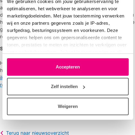
schadelijker dan gedacht. Ook komen er steeds meer
We gebruiken cookies om jouw gebruikerservaring te
aanwijzingen dat mensen gemakkelijker overstappen van
optimaliseren, het webverkeer te analyseren en voor
de e-sigaret naar gewone sigaretten. Volgens Trimbos zou
marketingdoeleinden. Met jouw toestemming verwerken
het gebruik van de e-sigaret beperkt moeten blijven tot de
wij en onze partners gegevens zoals je IP-adres,
groep rokers die het echt niet lukt om te stoppen met
surfgedrag, besturingssysteem en voorkeuren. Deze
roken met de bewezen effectieve hulpmiddelen.
gegevens helpen ons om gepersonaliseerde content te
tonen, prestaties te meten en inzichten te verkrijgen over
Stoppen met roken
onze websitebezoekers. Je kunt je toestemming op elk
moment wijzigen of intrekken via het cookie-icoontje
Heb je vragen over roken, stoppen met roken of zoek je
linksonder elke pagina. De lijst met partners is te vinden
Accepteren
hulp? Bel de gratis Stoplijn (0800-1995) of ga naar
in het tabblad “details”.
ikstopnu.nl
. Kijk voor algemene vragen over roken op
rokeninfo.nl
.
Zelf instellen
Weigeren
Terug naar nieuwsoverzicht