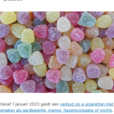
Vanaf 1 januari 2023 geldt een
verbod op e-sigaretten met
smaken als aardbeienijs, mango, hazelnootpasta of mojito
.