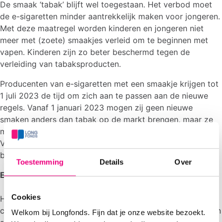
De smaak ‘tabak’ blijft wel toegestaan. Het verbod moet
de e-sigaretten minder aantrekkelijk maken voor jongeren.
Met deze maatregel worden kinderen en jongeren niet
meer met (zoete) smaakjes verleid om te beginnen met
vapen. Kinderen zijn zo beter beschermd tegen de
verleiding van tabaksproducten.
Producenten van e-sigaretten met een smaakje krijgen tot
1 juli 2023 de tijd om zich aan te passen aan de nieuwe
regels. Vanaf 1 januari 2023 mogen zij geen nieuwe
smaken anders dan tabak op de markt brengen, maar ze
mogen wel tot 1 oktober 2023 hun voorraad verkopen.
Vanaf 1 oktober zijn alle e-sigaretten met een smaakje
behalve ‘tabakssmaak’ verboden.
Toestemming
Details
Over
E-sigaretten schadelijker dan gedacht
Cookies
Het verbod op e-sigaretten met een smaakje volgt op
conclusies van Trimbos over e-sigaretten. E-sigaretten zijn
Welkom bij Longfonds. Fijn dat je onze website bezoekt.