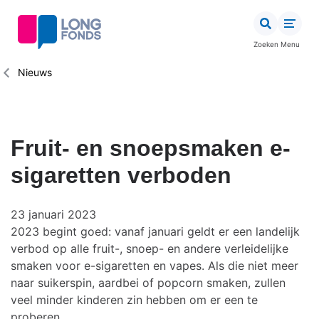
Overslaan
en
naar
Zoeken
Menu
de
inhoud
Kruimelpad
Nieuws
gaan
Fruit- en snoepsmaken e-
sigaretten verboden
23 januari 2023
2023 begint goed: vanaf januari geldt er een landelijk
verbod op alle fruit-, snoep- en andere verleidelijke
smaken voor e-sigaretten en vapes. Als die niet meer
naar suikerspin, aardbei of popcorn smaken, zullen
veel minder kinderen zin hebben om er een te
proberen.