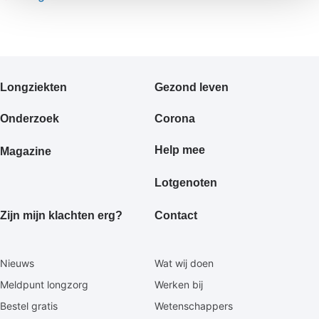
Primair
Longziekten
Gezond leven
footermenu
Onderzoek
Corona
Help mee
Magazine
Lotgenoten
Zijn mijn klachten erg?
Contact
Secundaire
Nieuws
Wat wij doen
footermenu
Meldpunt longzorg
Werken bij
Bestel gratis
Wetenschappers