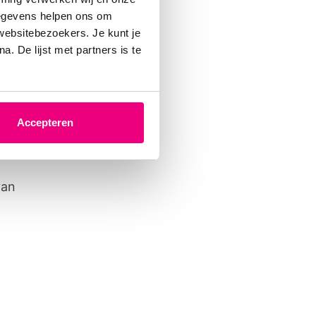
gegevens helpen ons om
9% van
 websitebezoekers. Je kunt je
. De lijst met partners is te
 door
is van
e vies
 vinden
Accepteren
: 58%
van