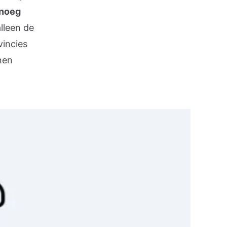
enoeg
alleen de
vincies
nen