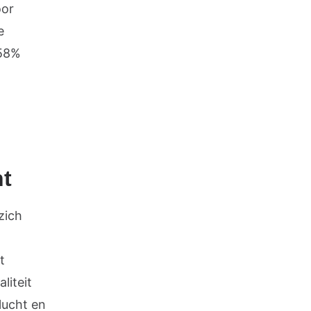
oor
e
 58%
ht
zich
t
liteit
lucht en