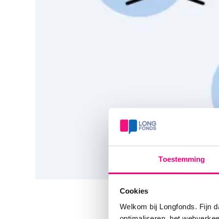
Toestemming
Cookies
Welkom bij Longfonds. Fijn d
Geen
optimaliseren, het webverke