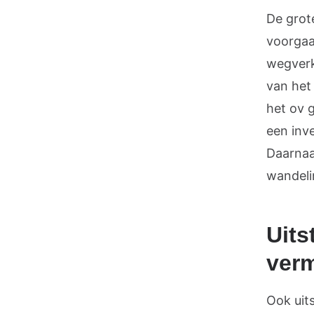
De grote
voorgaa
wegverk
van het
het ov 
een inve
Daarnaa
wandeli
Uits
ver
Ook uit