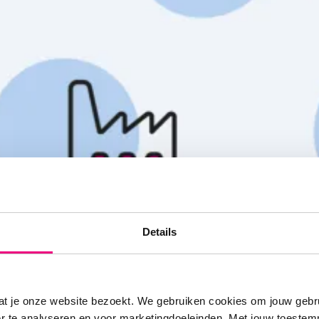
Details
at je onze website bezoekt. We gebruiken cookies om jouw gebru
 houtstook als de lucht te vi
er te analyseren en voor marketingdoeleinden. Met jouw toeste