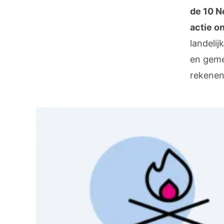
de 10 N
actie o
landeli
en geme
rekenen