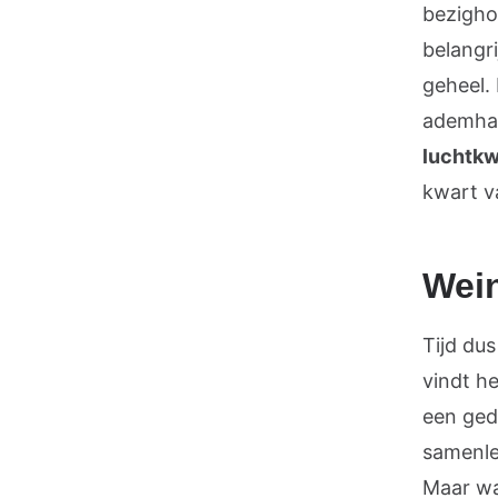
bezigho
belangri
geheel.
ademha
luchtkwa
kwart v
Wein
Tijd du
vindt he
een ged
samenle
Maar wa