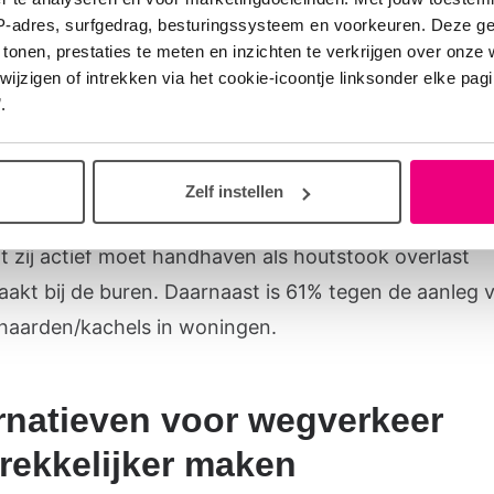
IP-adres, surfgedrag, besturingssysteem en voorkeuren. Deze 
ok vervuilt de lucht in sommige woonwijken flink. 5
 tonen, prestaties te meten en inzichten te verkrijgen over onze
zigen of intrekken via het cookie-icoontje linksonder elke pagina
rlanders vindt het dan ook belangrijk dat de uitstoot
.
ok vermindert. Maar liefst 70% van de Nederlanders 
dat er geen hout gestookt mag worden als de lucht t
oorbeeld als de rook blijft hangen bij weinig wind. Ook
Zelf instellen
nsen dat de gemeente een actievere rol mag pakken
at zij actief moet handhaven als houtstook overlast
aakt bij de buren. Daarnaast is 61% tegen de aanleg 
haarden/kachels in woningen.
rnatieven voor wegverkeer
rekkelijker maken