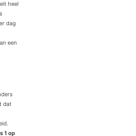
it heel
s
er dag
e
an een
nders
t dat
eid.
s 1 op