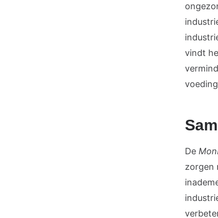
ongezon
industr
industr
vindt h
vermind
voeding
Same
De
Moni
zorgen m
inademe
industri
verbete