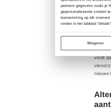
partners gegevens zoals je 
Houtsto
gepersonaliseerde content te
toestemming op elk moment wij
de Nede
vinden in het tabblad “details”
houtsto
mening 
is, bijv
Weigeren
veel me
vindt d
veroorz
nieuwe 
Alte
aant