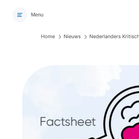
Overslaan
en
Menu
naar
de
inhoud
Home
Nieuws
Nederlanders Kritisc
Kruimelpad
gaan