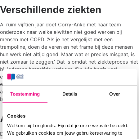
Verschillende ziekten
Al ruim vijftien jaar doet Corry-Anke met haar team
onderzoek naar welke eiwitten niet goed werken bij
mensen met COPD. ‘Als je het vergelijkt met een
trampoline, doen de veren en het frame bij deze mensen
hun werk niet altijd goed. Maar wat er precies misgaat, is
niet zomaar te zeggen.’ Dat is omdat het ziekteproces niet
bij iedereen hetzelfde verloopt. ‘De één heeft veel
emfyseem, maar geen vernauwing van de luchtwegen. Bij
een ander is het precies andersom en de derde heeft het
allebei. Het zou best kunnen dat COPD een verzamelnaam
Toestemming
Details
Over
is voor verschillende ziekten.’
Cookies
Aanpakken bij de bron
Welkom bij Longfonds. Fijn dat je onze website bezoekt.
We gebruiken cookies om jouw gebruikerservaring te
De onderzoekers probeerden uit te vinden hoe de matrix-