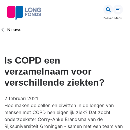
Overslaan
en
naar
Zoeken
Menu
de
inhoud
Kruimelpad
Nieuws
gaan
Is COPD een
verzamelnaam voor
verschillende ziekten?
2 februari 2021
Hoe maken de cellen en eiwitten in de longen van
mensen met COPD hen eigenlijk ziek? Dat zocht
onderzoekster Corry-Anke Brandsma van de
Rijksuniversiteit Groningen - samen met een team van