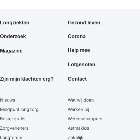
Primair
Longziekten
Gezond leven
footermenu
Onderzoek
Corona
Help mee
Magazine
Lotgenoten
Zijn mijn klachten erg?
Contact
Secundaire
Nieuws
Wat wij doen
footermenu
Meldpunt longzorg
Werken bij
Bestel gratis
Wetenschappers
Zorgverleners
Astmakids
Longforum
Zakelijk