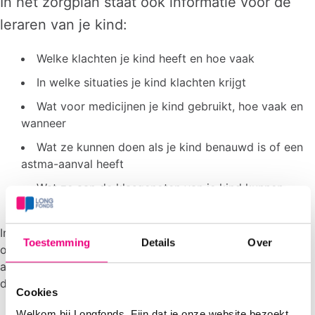
In het zorgplan staat ook informatie voor de
leraren van je kind:
Welke klachten je kind heeft en hoe vaak
In welke situaties je kind klachten krijgt
Wat voor medicijnen je kind gebruikt, hoe vaak en
wanneer
Wat ze kunnen doen als je kind benauwd is of een
astma-aanval heeft
Wat ze aan de klasgenoten van je kind kunnen
vertellen, zodat die meer begrip krijgen
In het zorgplan kun je zelf afspraken met de school
Toestemming
Details
Over
opschrijven. Bijvoorbeeld over wat docenten kunnen doen
als je kind benauwd is, of veel hoest. En wie ze bellen als
de klachten erg zijn.
Cookies
Welkom bij Longfonds. Fijn dat je onze website bezoekt.