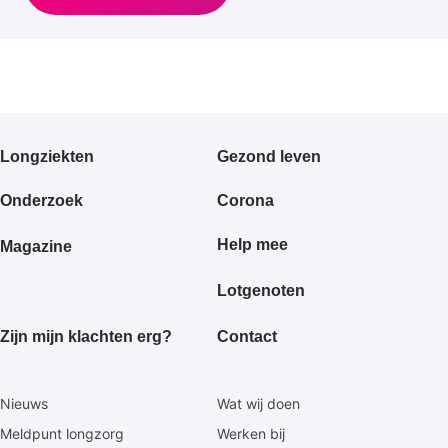
Primair
Longziekten
Gezond leven
footermenu
Onderzoek
Corona
Help mee
Magazine
Lotgenoten
Zijn mijn klachten erg?
Contact
Secundaire
Nieuws
Wat wij doen
footermenu
Meldpunt longzorg
Werken bij