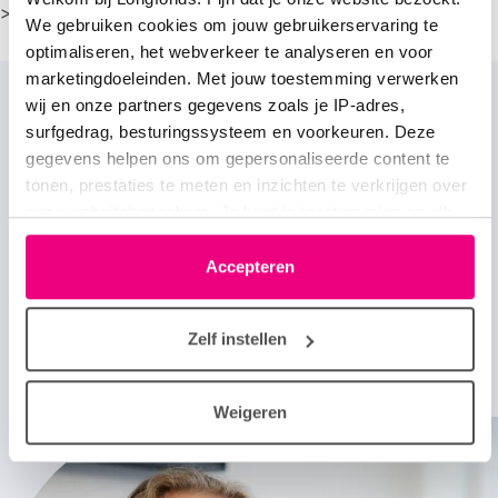
>
Meer weten over astma voor ouders
We gebruiken cookies om jouw gebruikerservaring te
optimaliseren, het webverkeer te analyseren en voor
marketingdoeleinden. Met jouw toestemming verwerken
Voorkom astma bij
wij en onze partners gegevens zoals je IP-adres,
surfgedrag, besturingssysteem en voorkeuren. Deze
kinderen
gegevens helpen ons om gepersonaliseerde content te
tonen, prestaties te meten en inzichten te verkrijgen over
Longfonds wil dat geen enkel kind meer astma
onze websitebezoekers. Je kunt je toestemming op elk
krijgt. Daarom halen we zo veel mogelijk geld op
moment wijzigen of intrekken via het cookie-icoontje
om wetenschappelijk onderzoek naar astma te
linksonder elke pagina. De lijst met partners is te vinden
Accepteren
versnellen.
in het tabblad “details”.
Zelf instellen
Doneer nu
Weigeren