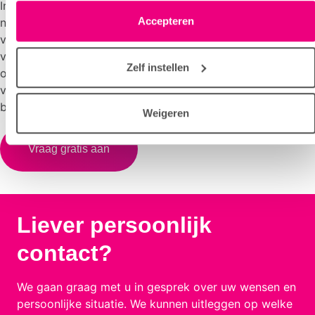
wijzigen of intrekken via het cookie-icoontje linksonder elke
In het boekje ‘Voor altijd’ vindt u alle informatie over
pagina. De lijst met partners is te vinden in het tabblad
Accepteren
nalaten aan Longfonds. Zoals meer over de verschillende
“details”.
vormen van nalaten, een stappenplan voor het opstellen
van uw testament, informatie over het executeurschap,
Zelf instellen
over het werk van Longfonds en hoe elke nalatenschap,
voor mensen met een longziekte, het verschil kan
betekenen.
Weigeren
Vraag gratis aan
Liever persoonlijk
contact?
We gaan graag met u in gesprek over uw wensen en
persoonlijke situatie. We kunnen uitleggen op welke