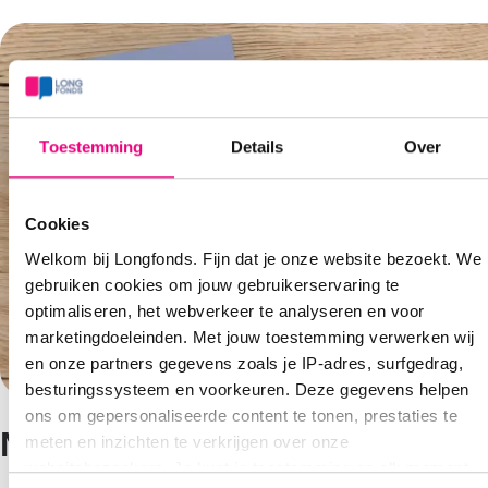
Toestemming
Details
Over
Cookies
Welkom bij Longfonds. Fijn dat je onze website bezoekt. We
gebruiken cookies om jouw gebruikerservaring te
optimaliseren, het webverkeer te analyseren en voor
marketingdoeleinden. Met jouw toestemming verwerken wij
en onze partners gegevens zoals je IP-adres, surfgedrag,
besturingssysteem en voorkeuren. Deze gegevens helpen
ons om gepersonaliseerde content te tonen, prestaties te
Nalaten boekje: 'Voor Altijd'
meten en inzichten te verkrijgen over onze
websitebezoekers. Je kunt je toestemming op elk moment