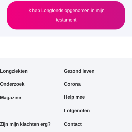
Ik heb Longfonds opgenomen in mijn
testament
Primair
Longziekten
Gezond leven
footermenu
Onderzoek
Corona
Help mee
Magazine
Lotgenoten
Zijn mijn klachten erg?
Contact