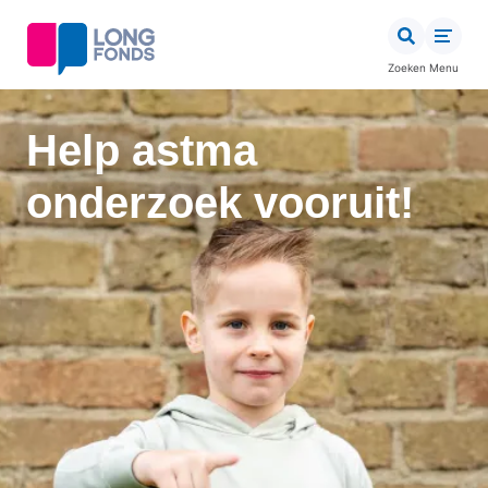
Overslaan
en
naar
Zoeken
Menu
de
inhoud
gaan
Help astma
onderzoek vooruit!