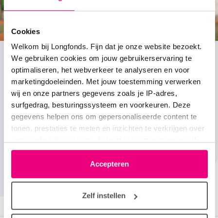
Cookies
Welkom bij Longfonds. Fijn dat je onze website bezoekt.
We gebruiken cookies om jouw gebruikerservaring te
optimaliseren, het webverkeer te analyseren en voor
marketingdoeleinden. Met jouw toestemming verwerken
wij en onze partners gegevens zoals je IP-adres,
surfgedrag, besturingssysteem en voorkeuren. Deze
Meedoen met korfbal? Alleen als mijn astma het
gegevens helpen ons om gepersonaliseerde content te
toelaat.
tonen, prestaties te meten en inzichten te verkrijgen over
Roe (11 jaar)
onze websitebezoekers. Je kunt je toestemming op elk
moment wijzigen of intrekken via het cookie-icoontje
linksonder elke pagina. De lijst met partners is te vinden
Accepteren
in het tabblad “details”.
Zelf instellen