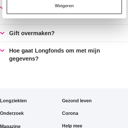
Weigeren
Met jouw donatie draag je bij aan onze
missie
Gift overmaken?
Hoe gaat Longfonds om met mijn
gegevens?
Primair
Longziekten
Gezond leven
footermenu
Onderzoek
Corona
Help mee
Magazine