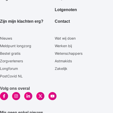
Lotgenoten
Zijn mijn klachten erg?
Contact
Secundaire
Nieuws
Wat wij doen
footermenu
Meldpunt longzorg
Werken bij
Bestel gratis
Wetenschappers
Zorgverleners
Astmakids
Longforum
Zakelijk
PostCovid NL
Volg ons overal
Mis geen enkel nieuws