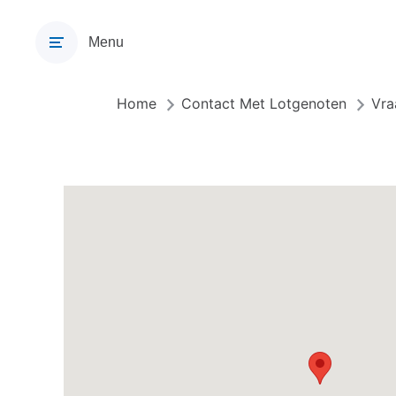
Overslaan
en
Menu
naar
de
inhoud
Home
Contact Met Lotgenoten
Vra
Kruimelpad
gaan