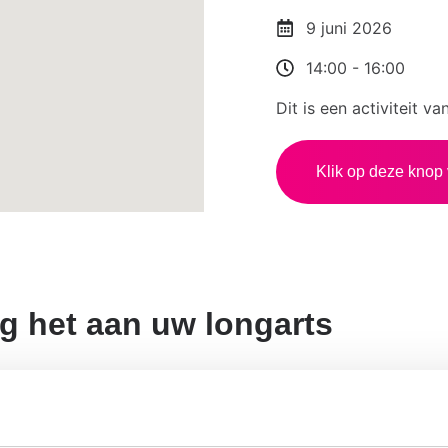
9 juni 2026
14:00
-
16:00
Dit is een activiteit 
Klik op deze knop 
g het aan uw longarts
jeenkomst over virtual reality, het verschil 
en COPD, wat is een longaanval en de