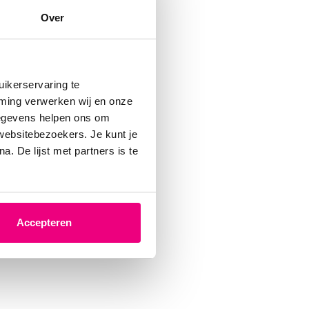
Over
mpties
ikerservaring te
n u om
mming verwerken wij en onze
gegevens helpen ons om
 websitebezoekers. Je kunt je
. De lijst met partners is te
Accepteren
deze