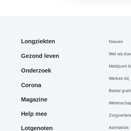
Primair
Secundair
Longziekten
Nieuws
footermenu
footermen
Wat wij do
Gezond leven
Meldpunt l
Onderzoek
Werken bij
Corona
Bestel grati
Magazine
Wetenscha
Help mee
Zorgverlen
Lotgenoten
Astmakids