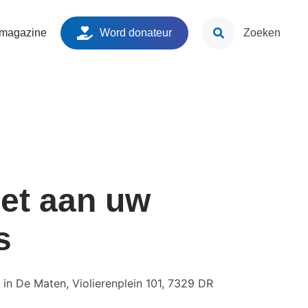
ken
 magazine
Word donateur
Zoeken
et aan uw
s
 in De Maten, Violierenplein 101, 7329 DR