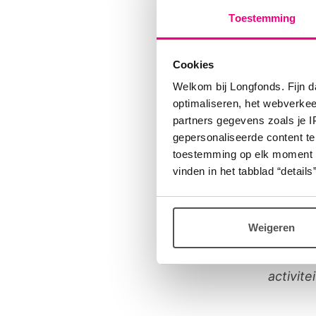
stopli
Toestemming
Met med
Cookies
Het pro
Welkom bij Longfonds. Fijn d
gratis.
optimaliseren, het webverke
partners gegevens zoals je 
voorafg
gepersonaliseerde content te
gebruik
toestemming op elk moment wij
vinden in het tabblad “details”
Werkgr
Facebo
Weigeren
Contact
activite