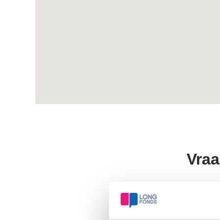
Vraa
Een bi
astma 