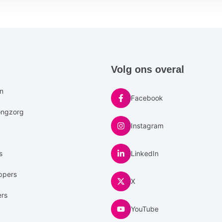
e
Volg ons overal
u
en
Facebook
ongzorg
Instagram
s
LinkedIn
ppers
X
ers
YouTube