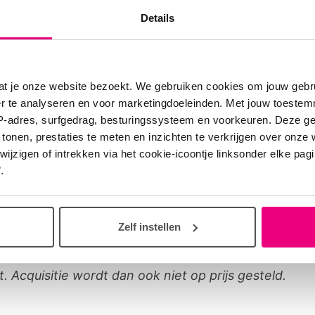
chtkaart, astma-aanval, longfibrose.
Details
ewerking van Dr. Rooijmans, longarts.
gramma is altijd onder voorbehoud. Entree en consu
at je onze website bezoekt. We gebruiken cookies om jouw gebru
 Lidmaatschap Longfonds niet verplicht. Wij verzoeke
er te analyseren en voor marketingdoeleinden. Met jouw toeste
IP-adres, surfgedrag, besturingssysteem en voorkeuren. Deze 
aand en tijdens deze bijeenkomsten geen geurtjes te
 tonen, prestaties te meten en inzichten te verkrijgen over onze
en en niet te roken.
zigen of intrekken via het cookie-icoontje linksonder elke pagina
.
oep
:
apeldoorn@longpunt.longfonds.nl
ok:
Longpunt Apeldoorn en omstreken
Zelf instellen
gegevens mogen uitsluitend gebruikt worden voor 
it. Acquisitie wordt dan ook niet op prijs gesteld.