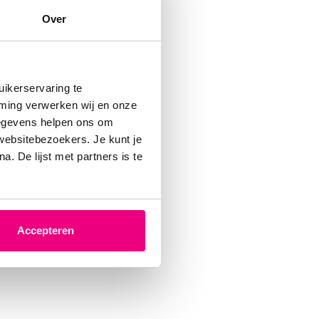
Over
lden is
nen.
ikerservaring te
mming verwerken wij en onze
gegevens helpen ons om
 websitebezoekers. Je kunt je
. De lijst met partners is te
 Dat kan!
kaas +
00 per
Accepteren