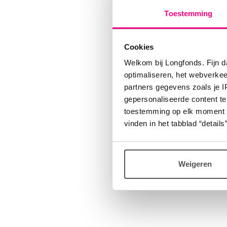
bijeenk
Toestemming
Fijnproe
Het COP
Cookies
verplic
Welkom bij Longfonds. Fijn d
Deelnam
optimaliseren, het webverke
partners gegevens zoals je 
Aanmeld
gepersonaliseerde content te
toestemming op elk moment wij
vinden in het tabblad “details”
Het eers
We maken
augurk.
Weigeren
tosti. P