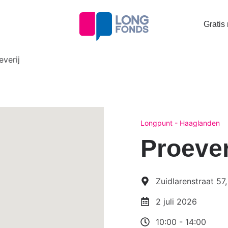
Topta
Gratis
menu
everij
Longpunt - Haaglanden
Proever
Zuidlarenstraat 5
2 juli 2026
10:00
-
14:00