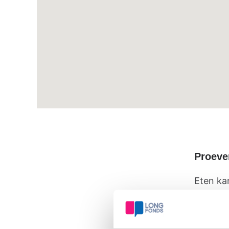
Proever
Eten ka
zijn. Bij
houden 