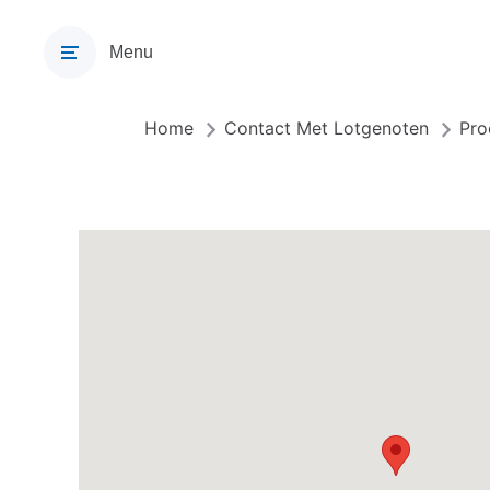
Overslaan
en
Menu
naar
de
inhoud
Home
Contact Met Lotgenoten
Pro
Kruimelpad
gaan