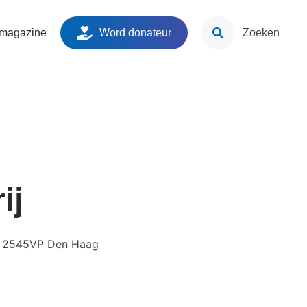
ken
 magazine
Word donateur
Zoeken
ij
7, 2545VP Den Haag