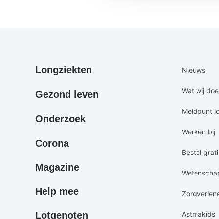
Primair
Secundair
Longziekten
Nieuws
footermenu
footermen
Wat wij do
Gezond leven
Meldpunt l
Onderzoek
Werken bij
Corona
Bestel grati
Magazine
Wetenscha
Help mee
Zorgverlen
Lotgenoten
Astmakids