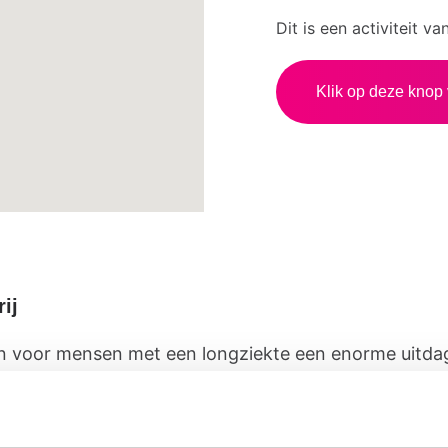
Dit is een activiteit v
Klik op deze knop 
ij
n voor mensen met een longziekte een enorme uitda
Fijnproevers
maken ze speciale voeding waarbij ze r
met mensen die moeite hebben met eten. Bij deze