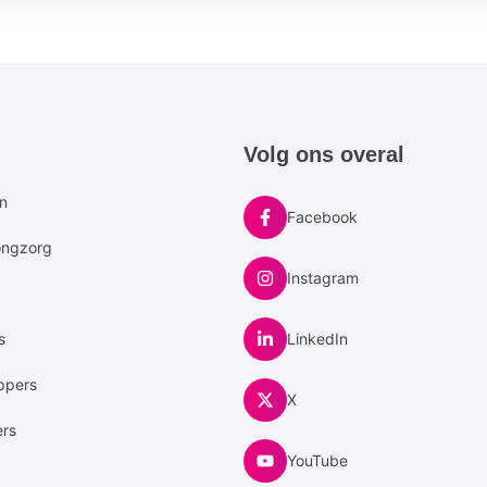
e
Volg ons overal
u
en
Facebook
ongzorg
Instagram
s
LinkedIn
ppers
X
ers
YouTube