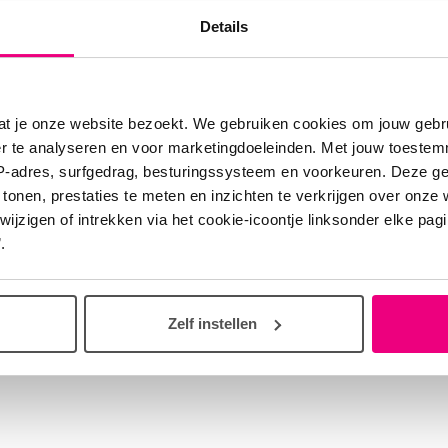
omst kunnen jullie kennismaken met de hapjes van
Details
vers.
D Café is op ons kantoor in Den Haag.
Vooraf aanme
ht, we hebben namelijk plek voor maximaal 16 perso
at je onze website bezoekt. We gebruiken cookies om jouw gebru
e is gratis.
er te analyseren en voor marketingdoeleinden. Met jouw toeste
IP-adres, surfgedrag, besturingssysteem en voorkeuren. Deze 
en kan via deze link :
COPD Café
 tonen, prestaties te meten en inzichten te verkrijgen over onze
zigen of intrekken via het cookie-icoontje linksonder elke pagina
.
te kopje koffie of thee is gratis. Wil je mee lunchen?
 drie soorten tosti's: kaas, brie + honing, of pinda
Eigen bijdrage €1,00 per kopje koffie of thee en €2,
Zelf instellen
innen of contant gepast afrekenen bij bestelling.