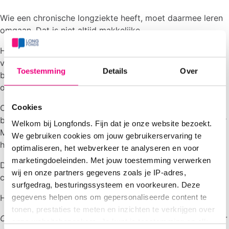
Wie een chronische longziekte heeft, moet daarmee leren
omgaan. Dat is niet altijd makkelijke.
Het is voor iedereen anders. Gevoelens van frustratie,
verdriet, somberheid of onzekerheid zijn daarbij
Toestemming
Details
Over
begrijpelijk en heel normaal. Een ziekte die niet meer
overgaat, kan veel emoties losmaken.
Op donderdag 15 oktober gaan we het hier over hebben
Cookies
bij Longpunt Goeree-Overflakkee. Samen met gastspreker
Welkom bij Longfonds. Fijn dat je onze website bezoekt.
Marije van Werkhoven, praktijkondersteuner GGZ, wordt
We gebruiken cookies om jouw gebruikerservaring te
het een mooie middag.
optimaliseren, het webverkeer te analyseren en voor
marketingdoeleinden. Met jouw toestemming verwerken
De zaal is open vanaf 13.45. Deelname, parkeren en
wij en onze partners gegevens zoals je IP-adres,
consumpties zijn gratis.
surfgedrag, besturingssysteem en voorkeuren. Deze
gegevens helpen ons om gepersonaliseerde content te
Heeft u vragen? mail naar
secretariaat@deltadokters.nl
tonen, prestaties te meten en inzichten te verkrijgen over
Contactgegevens mogen uitsluitend gebruikt worden voor
onze websitebezoekers. Je kunt je toestemming op elk