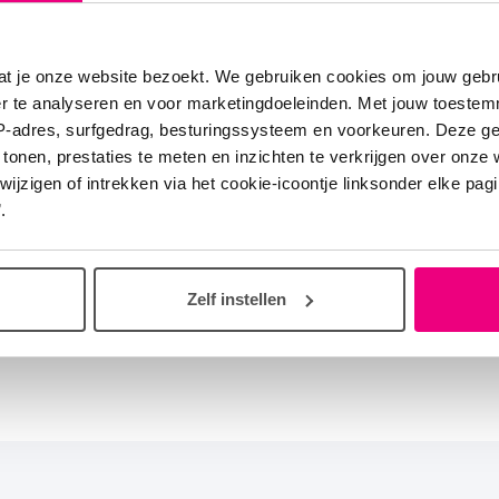
unt Nieuwegein
at je onze website bezoekt. We gebruiken cookies om jouw gebru
gsles
er te analyseren en voor marketingdoeleinden. Met jouw toeste
 Vries zal deze
IP-adres, surfgedrag, besturingssysteem en voorkeuren. Deze 
monica's wordt
 tonen, prestaties te meten en inzichten te verkrijgen over onze
zigen of intrekken via het cookie-icoontje linksonder elke pagina
melden wordt
.
spelen is net
ing voor de
Zelf instellen