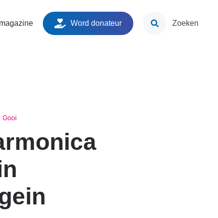
ken
 magazine
Word donateur
Zoeken
 Gooi
rmonica
in
gein