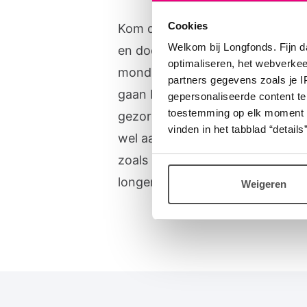
Cookies
Kom dan op 24 juni naar Longp
Welkom bij Longfonds. Fijn d
en doe mee met de kennismakin
optimaliseren, het webverke
mondharmonica. Docent Hans de
partners gegevens zoals je 
gaan begeleiden. Voor mondhar
gepersonaliseerde content te
toestemming op elk moment wij
gezorgd, maar OP=OP, dus aan
vinden in het tabblad “details”
wel aanbevolen. Mondharmonica 
zoals zingen een prachtige train
longen. Doe je gezellig mee?
Weigeren