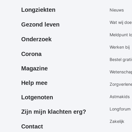
Primair
Secundair
Longziekten
Nieuws
footermenu
footermen
Wat wij do
Gezond leven
Meldpunt l
Onderzoek
Werken bij
Corona
Bestel grati
Magazine
Wetenscha
Help mee
Zorgverlen
Lotgenoten
Astmakids
Longforum
Zijn mijn klachten erg?
Zakelijk
Contact