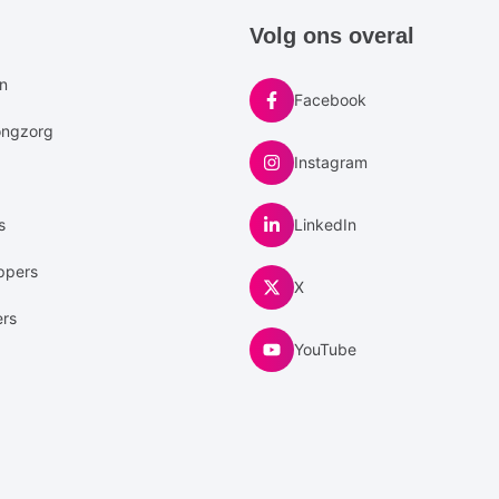
e
Volg ons overal
u
en
Facebook
ongzorg
Instagram
s
LinkedIn
ppers
X
ers
YouTube