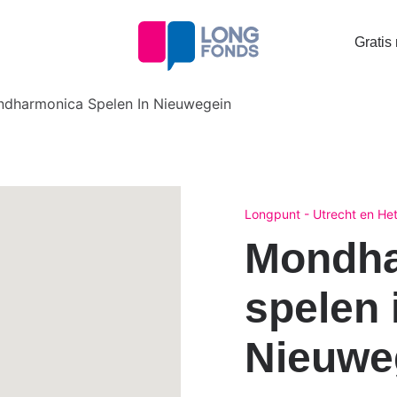
Topta
Gratis
menu
dharmonica Spelen In Nieuwegein
Longpunt - Utrecht en Het
Mondha
spelen 
Nieuwe