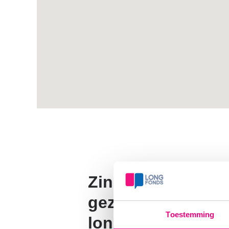
Zin in een super 
gezellige work-out
Toestemming
longen?