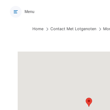
Overslaan
en
Menu
naar
de
inhoud
Home
Contact Met Lotgenoten
Mon
Kruimelpad
gaan