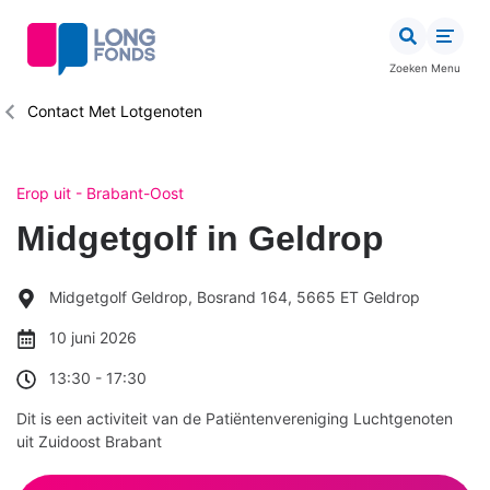
Overslaan
en
naar
Zoeken
Menu
de
inhoud
Kruimelpad
Contact Met Lotgenoten
gaan
Erop uit - Brabant-Oost
Midgetgolf in Geldrop
Midgetgolf Geldrop, Bosrand 164, 5665 ET Geldrop
10 juni 2026
13:30
-
17:30
Dit is een activiteit van de Patiëntenvereniging Luchtgenoten
uit Zuidoost Brabant