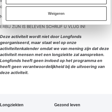
Wij ontvangen u met koffie en iets erbij en u ontvangt 1
consumptie en de puntzak friet.
Weigeren
Niet leden of introducé betalen 12,50 euro
ERBIJ ZIJN IS BELEVEN SCHRIJF U VLUG IN!
Deze activiteit wordt niet door Longfonds
georganiseerd, maar staat wel op onze
activiteitenkalender omdat we van mening zijn dat deze
activiteit mensen met een longziekte zal aanspreken.
Longfonds heeft geen invloed op het programma en
heeft geen verantwoordelijkheid bij de uitvoering van
deze activiteit.
Primair
Longziekten
Gezond leven
footermenu