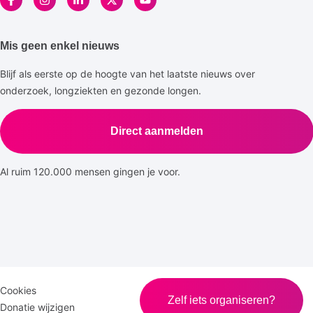
Mis geen enkel nieuws
Blijf als eerste op de hoogte van het laatste nieuws over
onderzoek, longziekten en gezonde longen.
Direct aanmelden
Al ruim 120.000 mensen gingen je voor.
Disclaimer
Logomenu
Cookies
Disclaimer
Zelf iets organiseren?
menu
Donatie wijzigen
Privacy