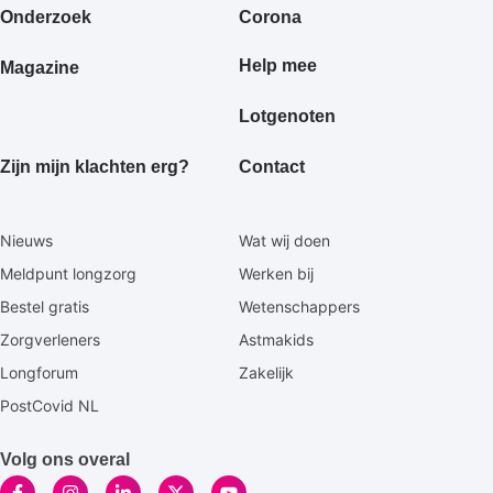
Onderzoek
Corona
Help mee
Magazine
Lotgenoten
Zijn mijn klachten erg?
Contact
Secundaire
Nieuws
Wat wij doen
footermenu
Meldpunt longzorg
Werken bij
Bestel gratis
Wetenschappers
Zorgverleners
Astmakids
Longforum
Zakelijk
PostCovid NL
Volg ons overal