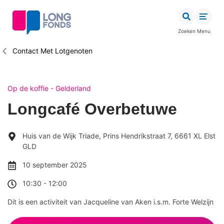
Overslaan
en
naar
Zoeken
Menu
de
inhoud
Kruimelpad
Contact Met Lotgenoten
gaan
Op de koffie - Gelderland
Longcafé Overbetuwe
Huis van de Wijk Triade, Prins Hendrikstraat 7, 6661 XL Elst
GLD
10 september 2025
10:30
-
12:00
Dit is een activiteit van Jacqueline van Aken i.s.m. Forte Welzijn