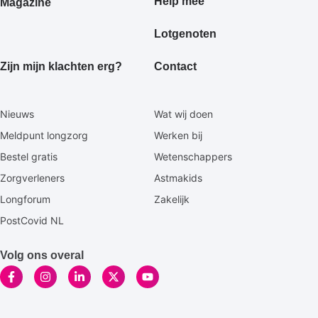
Help mee
Magazine
Lotgenoten
Zijn mijn klachten erg?
Contact
Secundaire
Nieuws
Wat wij doen
footermenu
Meldpunt longzorg
Werken bij
Bestel gratis
Wetenschappers
Zorgverleners
Astmakids
Longforum
Zakelijk
PostCovid NL
Volg ons overal