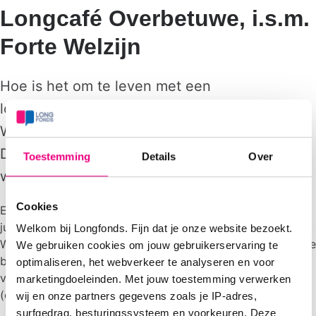
Longcafé Overbetuwe, i.s.m.
Forte Welzijn
Hoe is het om te leven met een
longaandoening?
Wat betekent deze ziekte voor jou in je leven?
Deel ervaringen, vind herkenning en begrip en
Toestemming
Details
Over
wissel tips uit in een kleine groep.
Cookies
Er zijn weer bijeenkomsten gepland op 12 maart, 7 mei, 2
juli, 10 september en 19 november, steeds 10.30-12.00 uur.
Welkom bij Longfonds. Fijn dat je onze website bezoekt.
Wil je meer informatie of jezelf aanmelden? Klik op de roze
We gebruiken cookies om jouw gebruikerservaring te
button of neem contact op met organisator Jacqueline
optimaliseren, het webverkeer te analyseren en voor
van Aken (
javanak@chello.nl
) of Gonneke Zoutendijk
marketingdoeleinden. Met jouw toestemming verwerken
(opbouwwerker Forte Welzijn 06-26167937).
wij en onze partners gegevens zoals je IP-adres,
surfgedrag, besturingssysteem en voorkeuren. Deze