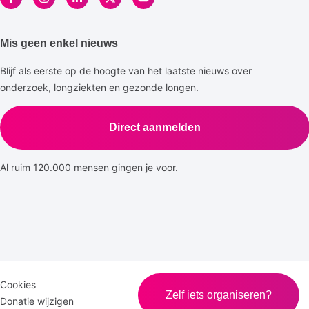
Mis geen enkel nieuws
Blijf als eerste op de hoogte van het laatste nieuws over
onderzoek, longziekten en gezonde longen.
Direct aanmelden
Al ruim 120.000 mensen gingen je voor.
Disclaimer
Logomenu
Cookies
Disclaimer
Zelf iets organiseren?
menu
Donatie wijzigen
Privacy