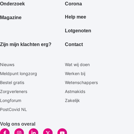
Onderzoek
Corona
Help mee
Magazine
Lotgenoten
Zijn mijn klachten erg?
Contact
Secundaire
Nieuws
Wat wij doen
footermenu
Meldpunt longzorg
Werken bij
Bestel gratis
Wetenschappers
Zorgverleners
Astmakids
Longforum
Zakelijk
PostCovid NL
Volg ons overal