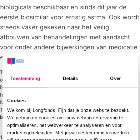
biologicals beschikbaar en sinds dit jaar de
eerste biosimilar voor ernstig astma. Ook wordt
steeds vaker gekeken naar het veilig
afbouwen van behandelingen met aandacht
voor onder andere bijwerkingen van medicatie
en polyfarmacie.
Tegelijkertijd is duidelijk dat een goede behandeling méér
Toestemming
Details
Over
omvat dan alleen medicijnen. Niet-medicamenteuze
interventies, zoals longrevalidatie, leefstijlbegeleiding en
het versterken van zelfmanagement, spelen een
Cookies
belangrijke rol in het verbeteren van kwaliteit van leven.
Tijdens deze bijeenkomst nemen we je mee langs
drie
Welkom bij Longfonds. Fijn dat je onze website bezoekt.
belangrijke pijlers
van de behandeling van ernstig astma:
We gebruiken cookies om jouw gebruikerservaring te
optimaliseren, het webverkeer te analyseren en voor
marketingdoeleinden. Met jouw toestemming verwerken
1. Basis astma medicatie met nieuwe inzichten (‘generieke