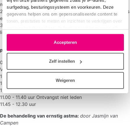
wij en onze partners gegevens zoals je IP-adres,
medicatie’)
surfgedrag, besturingssysteem en voorkeuren. Deze
2. Biologicals onder andere; nieuwe biologicals, biosimilars
gegevens helpen ons om gepersonaliseerde content te
en afbouwen van medicatie
tonen, prestaties te meten en inzichten te verkrijgen over
3. Niet-medicamenteuze behandelingen (longrevalidatie,
onze websitebezoekers. Je kunt je toestemming op elk
lifestyle interventies, zelf management)
moment wijzigen of intrekken via het cookie-icoontje
linksonder elke pagina. De lijst met partners is te vinden
Accepteren
in het tabblad “details”.
Programma
Zelf instellen
09.30 - 10.30 uur Binnenloop met koffie en thee (leden
VND)
10.30 - 10.45 uur Welkom door voorzitter
Weigeren
10.45 - 11.30 uur ALV VND
11.30 - 11.45 uur Minipauze
11.00 - 11.40 uur Ontvangst niet leden
11.45 - 12.30 uur
De behandeling van ernstig astma:
door Jasmijn van
Campen