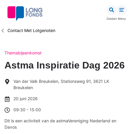
Overslaan
en
naar
Zoeken
Menu
de
inhoud
Kruimelpad
Contact Met Lotgenoten
gaan
Themabijeenkomst
Astma Inspiratie Dag 2026
Van der Valk Breukelen, Stationsweg 91, 3621 LK
Breukelen
20 juni 2026
09:30
-
15:00
Dit is een activiteit van de astmaVereniging Nederland en
Davos