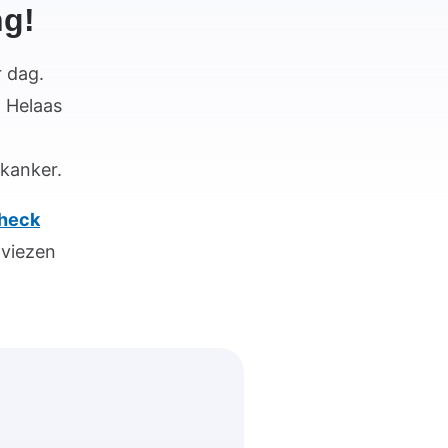
ng!
r dag.
. Helaas
gkanker.
heck
dviezen