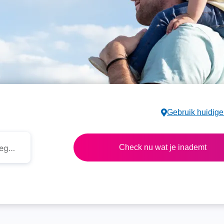
Gebruik huidige
Toevoeging
Check nu wat je inademt