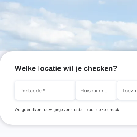
Hoe
gezond
is de
lucht
Welke locatie wil je checken?
bij
Postcode
Huisnummer
jou?
We gebruiken jouw gegevens enkel voor deze check.