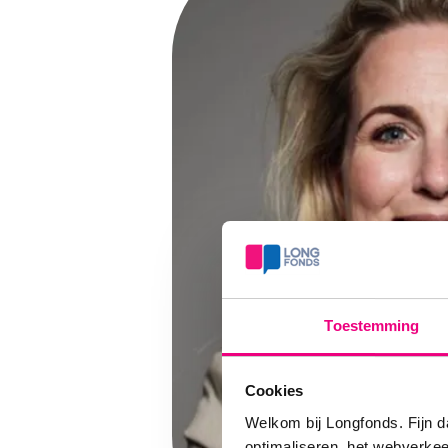
Toestemming
Cookies
Welkom bij Longfonds. Fijn d
optimaliseren, het webverke