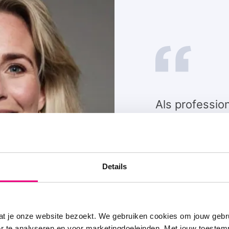
Als professio
weet ik als g
gezonde long
levensbelang z
Details
verbeteren v
luchtkwalitei
belangrijk.
at je onze website bezoekt. We gebruiken cookies om jouw gebru
er te analyseren en voor marketingdoeleinden. Met jouw toeste